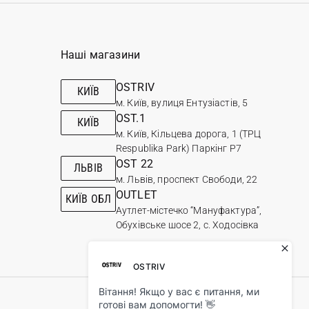
Наші магазини
OSTRIV
КИЇВ
м. Київ, вулиця Ентузіастів, 5
OST.1
КИЇВ
м. Київ, Кільцева дорога, 1 (ТРЦ
Respublika Park) Паркінг Р7
OST 22
ЛЬВІВ
м. Львів, проспект Свободи, 22
OUTLET
КИЇВ ОБЛ
Аутлет-містечко “Мануфактура”,
Обухівське шосе 2, с. Ходосівка