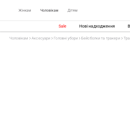
Жінкам
Чоловікам
Дітям
Sale
Нові надходження
В
Чоловікам
Аксесуари
Головні убори
Бейсболки та тракери
Тра