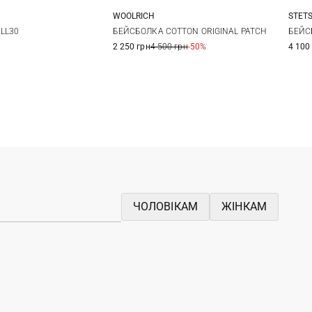
WOOLRICH
STET
0
One size
LL30
БЕЙСБОЛКА COTTON ORIGINAL PATCH
БЕЙС
2 250 грн
4 500 грн
-50%
4 100
ЧОЛОВІКАМ
ЖІНКАМ