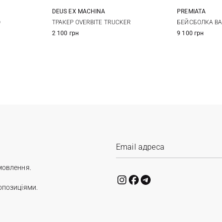
DEUS EX MACHINА
PREMIATA
One size
58
6
O
ТРАКЕР OVERBITE TRUCKER
БЕЙСБОЛКА BA
2 100 грн
9 100 грн
мовлення.
опозиціями.