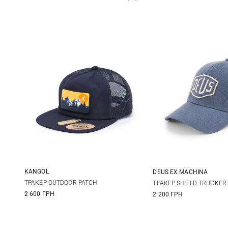
KANGOL
DEUS EX MACHINА
One size
One size
ТРАКЕР OUTDOOR PATCH
ТРАКЕР SHIELD TRUCKER
2 600 ГРН
2 200 ГРН