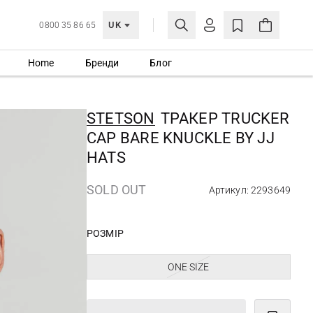
UK
0800 35 86 65
Home
Бренди
Блог
МОЯ ОБЛІКІВКА
УВІЙТИ
STETSON
ТРАКЕР TRUCKER
Ще не зареєстровані?
CAP BARE KNUCKLE BY JJ
СТВОРИТИ ОБЛІКІВКУ
HATS
SOLD OUT
Артикул: 2293649
РОЗМІР
ONE SIZE