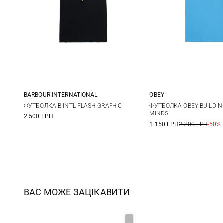
BARBOUR INTERNATIONAL
OBEY
M
L
XL
XXL
S
M
ФУТБОЛКА B.INTL FLASH GRAPHIC
ФУТБОЛКА OBEY BUILDI
MINDS
2 500 ГРН
1 150 ГРН
2 300 ГРН
-50%
ВАС МОЖЕ ЗАЦІКАВИТИ