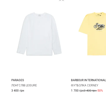
PARAGES
BARBOUR INTERNATIONAL
S
M
L
S
M
ЛОНГСЛІВ LEISURE
ФУТБОЛКА CERNEY
3 400 грн
1 700 грн
3 400 грн
-50%
XXL
3XL