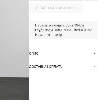
ПРИДБАТИ В ОДИН КЛІК
Параметри моделі: Зріст 184см.
Груди 96см. Талія 75см. Стегна 93см
На моделі розмір: L
ОПИС
ДОСТАВКА І ОПЛАТА