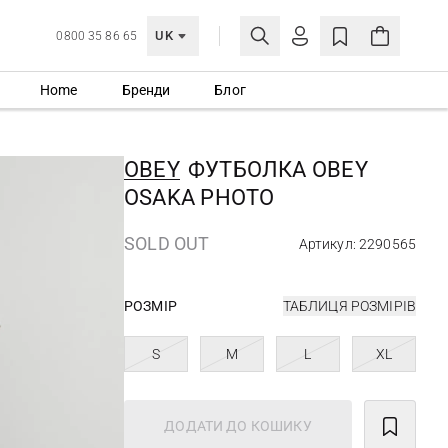
UK
0800 35 86 65
Home
Бренди
Блог
МОЯ ОБЛІКІВКА
УВІЙТИ
OBEY
ФУТБОЛКА OBEY
Ще не зареєстровані?
OSAKA PHOTO
СТВОРИТИ ОБЛІКІВКУ
SOLD OUT
Артикул: 2290565
РОЗМІР
ТАБЛИЦЯ РОЗМІРІВ
S
M
L
XL
ДОДАТИ ДО КОШИКУ