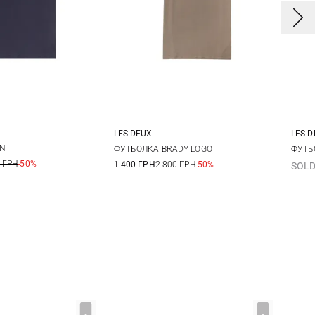
LES DEUX
LES 
L
XL
XXL
S
M
L
XL
S
IN
ФУТБОЛКА BRADY LOGO
ФУТБ
 ГРН
-50%
1 400 ГРН
2 800 ГРН
-50%
SOLD
XXL