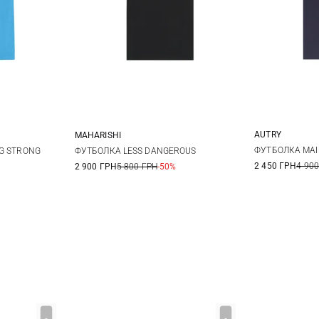
AUTRY
MAHARISHI
M
L
XL
S
M
L
XL
ФУТБОЛКА MA
NG STRONG
ФУТБОЛКА LESS DANGEROUS
2 450 ГРН
4 900
2 900 ГРН
5 800 ГРН
-50%
XXL