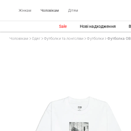
Жінкам
Чоловікам
Дітям
Sale
Нові надходження
В
Чоловікам
Одяг
Футболки та лонгсліви
Футболки
Футболка O