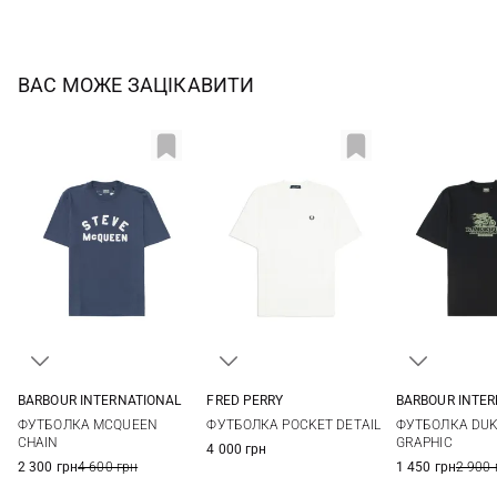
ВАС МОЖЕ ЗАЦІКАВИТИ
BARBOUR INTERNATIONAL
FRED PERRY
BARBOUR INTE
S
M
L
XL
S
M
L
XL
M
L
ФУТБОЛКА MCQUEEN
ФУТБОЛКА POCKET DETAIL
ФУТБОЛКА DUK
XXL
3XL
XXL
3XL
CHAIN
GRAPHIC
4 000 грн
2 300 грн
4 600 грн
1 450 грн
2 900 