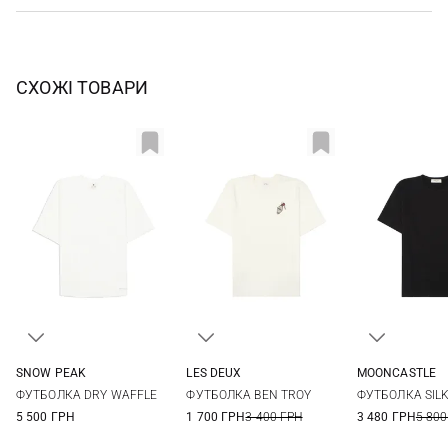
СХОЖІ ТОВАРИ
SNOW PEAK
LES DEUX
MOONCASTLE
S
M
L
XL
M
L
XL
XXL
M
L
ФУТБОЛКА DRY WAFFLE
ФУТБОЛКА BEN TROY
ФУТБОЛКА SIL
5 500 ГРН
1 700 ГРН
3 400 ГРН
3 480 ГРН
5 800