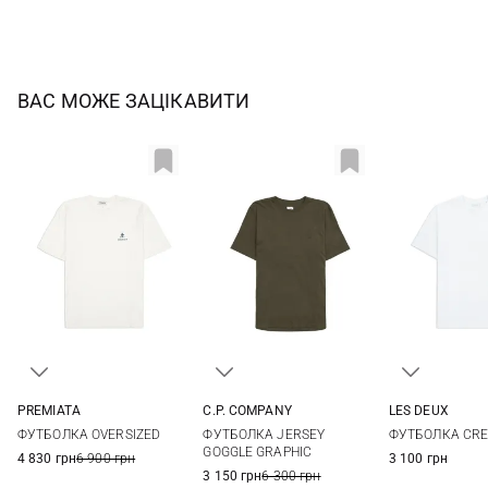
ВАС МОЖЕ ЗАЦІКАВИТИ
PREMIATA
C.P. COMPANY
LES DEUX
M
L
XL
XXL
XS
S
M
L
S
M
ФУТБОЛКА OVERSIZED
ФУТБОЛКА JERSEY
ФУТБОЛКА CR
XXL
XXL
GOGGLE GRAPHIC
4 830 грн
6 900 грн
3 100 грн
3 150 грн
6 300 грн