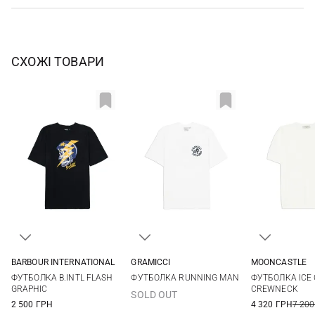
СХОЖІ ТОВАРИ
BARBOUR INTERNATIONAL
GRAMICCI
MOONCASTLE
M
L
XL
XXL
S
M
L
XL
M
L
ФУТБОЛКА B.INTL FLASH
ФУТБОЛКА RUNNING MAN
ФУТБОЛКА ICE
GRAPHIC
CREWNECK
SOLD OUT
2 500 ГРН
4 320 ГРН
7 200