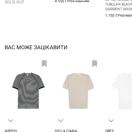
4 550 ГРН
9 100 ГРН
SOLD OUT
TUBULAR BLACK
GARMENT WAS
1 750 ГРН
2 500
ВАС МОЖЕ ЗАЦІКАВИТИ
ASPESI
DELLA CIANA
OBEY