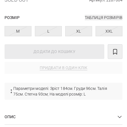
Артикул: 2287004
РОЗМІР
ТАБЛИЦЯ РОЗМІРІВ
M
L
XL
XXL
ДОДАТИ ДО КОШИКУ
ПРИДБАТИ В ОДИН КЛІК
Параметри моделі: Зріст 184см. Груди 96см. Талія
75см. Стегна 93см; На моделі розмір: L
ОПИС