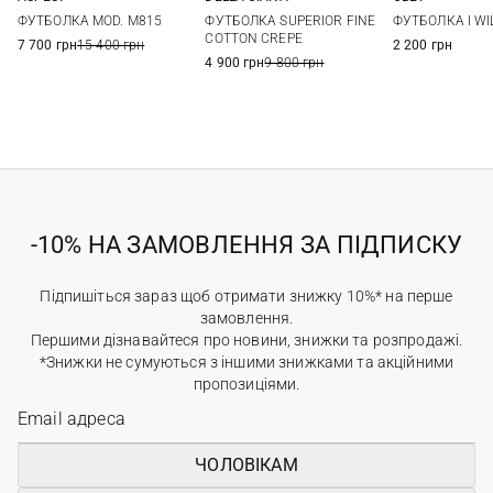
50
52
54
56
50
52
54
56
S
M
ФУТБОЛКА MOD. M815
ФУТБОЛКА SUPERIOR FINE
ФУТБОЛКА I WI
58
60
XXL
COTTON CREPE
7 700 грн
15 400 грн
2 200 грн
4 900 грн
9 800 грн
-10% НА ЗАМОВЛЕННЯ ЗА ПІДПИСКУ
Підпишіться зараз щоб отримати знижку 10%* на перше
замовлення.
Першими дізнавайтеся про новини, знижки та розпродажі.
*Знижки не сумуються з іншими знижками та акційними
пропозиціями.
ЧОЛОВІКАМ