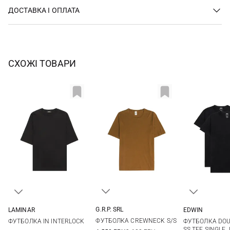
ДОСТАВКА І ОПЛАТА
СХОЖІ ТОВАРИ
G.R.P. SRL
LAMINAR
EDWIN
3
4
5
6
46
48
50
52
S
M
ФУТБОЛКА CREWNECK S/S
ФУТБОЛКА IN INTERLOCK
ФУТБОЛКА DOU
7
54
XXL
SS TEE SINGLE 