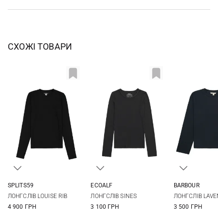
СХОЖІ ТОВАРИ
SPLITS59
ECOALF
BARBOUR
XS
S
M
L
XS
S
M
L
8
10
ЛОНГСЛІВ LOUISE RIB
ЛОНГСЛІВ SINES
ЛОНГСЛІВ LAV
XL
XL
4 900 ГРН
3 100 ГРН
3 500 ГРН