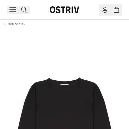
Лонгсліви