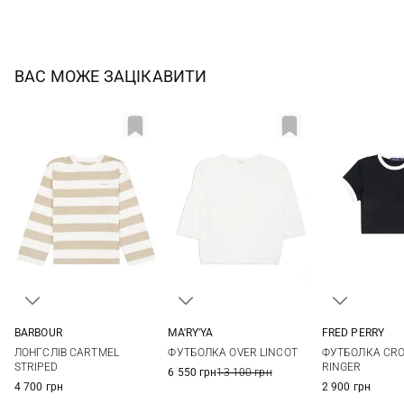
ВАС МОЖЕ ЗАЦІКАВИТИ
BARBOUR
MA'RY'YA
FRED PERRY
8
10
12
14
XS
S
M
L
8
10
ЛОНГСЛІВ CARTMEL
ФУТБОЛКА OVER LINCOT
ФУТБОЛКА CR
XL
STRIPED
RINGER
6 550 грн
13 100 грн
4 700 грн
2 900 грн