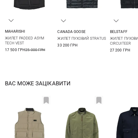
MAHARISHI
CANADA GOOSE
BELSTAFF
S
M
L
XL
M
L
XL
XXL
S
M
ЖИЛЕТ PADDED ASYM
ЖИЛЕТ ПУХОВИЙ STRATUS
ЖИЛЕТ ПУХОВ
XXL
3XL
TECH VEST
CIRCUITEER
33 200 ГРН
17 500 ГРН
25 000 ГРН
27 200 ГРН
ВАС МОЖЕ ЗАЦІКАВИТИ