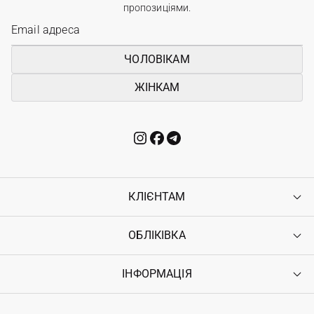
пропозиціями.
ЧОЛОВІКАМ
ЖІНКАМ
КЛІЄНТАМ
ОБЛІКІВКА
Контакти
Доставка
Оплата
ІНФОРМАЦІЯ
Увійти
Повернення
Реєстрація
Гарантія
Мої замовлення
Програма лояльності
Вакансії