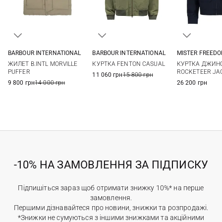
BARBOUR INTERNATIONAL
BARBOUR INTERNATIONAL
MISTER FREED
M
L
XL
XXL
M
L
XL
XXL
M
L
ЖИЛЕТ B.INTL MORVILLE
КУРТКА FENTON CASUAL
КУРТКА ДЖИН
PUFFER
ROCKETEER JAC
11 060 грн
15 800 грн
9 800 грн
14 000 грн
26 200 грн
-10% НА ЗАМОВЛЕННЯ ЗА ПІДПИСКУ
Підпишіться зараз щоб отримати знижку 10%* на перше
замовлення.
Першими дізнавайтеся про новини, знижки та розпродажі.
*Знижки не сумуються з іншими знижками та акційними