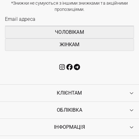
*Знижки не сумуються з іншими знижками та акційними
пропозиціями.
ЧОЛОВІКАМ
ЖІНКАМ
КЛІЄНТАМ
ОБЛІКІВКА
Контакти
Доставка
Оплата
ІНФОРМАЦІЯ
Увійти
Повернення
Реєстрація
Гарантія