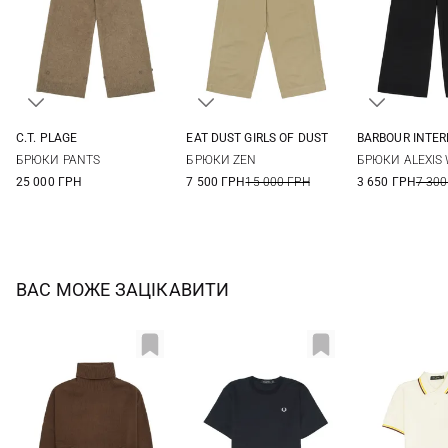
C.T. PLAGE
EAT DUST GIRLS OF DUST
BARBOUR INTE
36
38
40
XXS
XS
S
M
8
10
БРЮКИ PANTS
БРЮКИ ZEN
БРЮКИ ALEXIS 
25 000 ГРН
7 500 ГРН
15 000 ГРН
3 650 ГРН
7 300
ВАС МОЖЕ ЗАЦІКАВИТИ