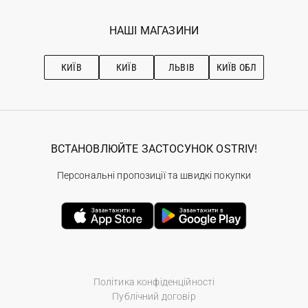
Мої замовлення
Програма лояльності
Вакансії
Обране
Наші магазини
НАШІ МАГАЗИНИ
Ostriv Club+
Про OSTRIV
Підписка на новини
Рекомендації з догляду
КИЇВ
КИЇВ
ЛЬВІВ
КИЇВ ОБЛ
ВСТАНОВЛЮЙТЕ ЗАСТОСУНОК OSTRIV!
Персональні пропозиції та швидкі покупки
Політика конфіденційності
Публічний договір