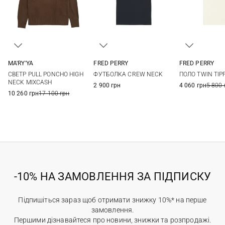
MA'RY'YA
FRED PERRY
FRED PERRY
XS
S
M
6
8
10
12
6
8
СВЕТР PULL PONCHO HIGH
ФУТБОЛКА CREW NECK
ПОЛО TWIN TIP
14
NECK MIXCASH
2 900 грн
4 060 грн
5 800 
10 260 грн
17 100 грн
-10% НА ЗАМОВЛЕННЯ ЗА ПІДПИСКУ
Підпишіться зараз щоб отримати знижку 10%* на перше
замовлення.
Першими дізнавайтеся про новини, знижки та розпродажі.