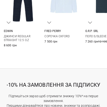
EDWIN
FRED PERRY
G.R.P. SRL
31
32
33
34
M
L
XL
XXL
4
5
ДЖИНСИ REGULAR
СОРОЧКА OXFORD
ПОЛО S/SLEEVE
36
38
STRAIGHT 12.5 O.Z
7 500 грн
7 260 грн
12 100
8 600 грн
-10% НА ЗАМОВЛЕННЯ ЗА ПІДПИСКУ
Підпишіться зараз щоб отримати знижку 10%* на перше
замовлення.
Першими дізнавайтеся про новини, знижки та розпродажі.