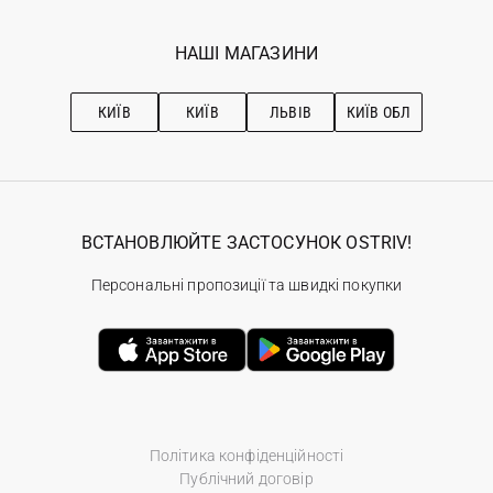
Мої замовлення
Програма лояльності
Вакансії
Обране
Наші магазини
НАШІ МАГАЗИНИ
Ostriv Club+
Про OSTRIV
Підписка на новини
Рекомендації з догляду
КИЇВ
КИЇВ
ЛЬВІВ
КИЇВ ОБЛ
ВСТАНОВЛЮЙТЕ ЗАСТОСУНОК OSTRIV!
Персональні пропозиції та швидкі покупки
Політика конфіденційності
Публічний договір