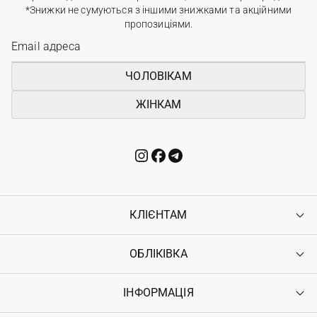
*Знижки не сумуються з іншими знижками та акційними
пропозиціями.
ЧОЛОВІКАМ
ЖІНКАМ
КЛІЄНТАМ
ОБЛІКІВКА
Контакти
Доставка
Оплата
ІНФОРМАЦІЯ
Увійти
Повернення
Реєстрація
Гарантія