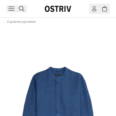
З довгим рукавом