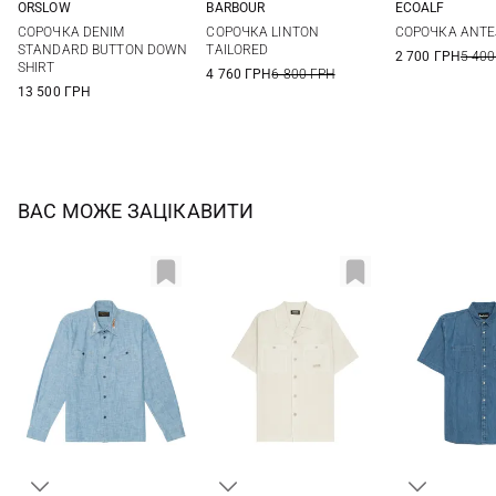
ORSLOW
BARBOUR
ECOALF
2
3
4
5
S
M
L
XL
M
L
СОРОЧКА DENIM
СОРОЧКА LINTON
СОРОЧКА ANTE
XXL
3XL
STANDARD BUTTON DOWN
TAILORED
2 700 ГРН
5 400
SHIRT
4 760 ГРН
6 800 ГРН
13 500 ГРН
ВАС МОЖЕ ЗАЦІКАВИТИ