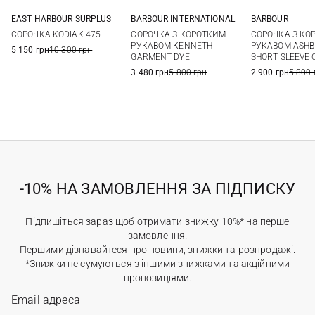
EAST HARBOUR SURPLUS
BARBOUR INTERNATIONAL
BARBOUR
48
50
52
54
M
L
XL
XXL
38
40
СОРОЧКА KODIAK 475
СОРОЧКА З КОРОТКИМ
СОРОЧКА З КО
РУКАВОМ KENNETH
РУКАВОМ ASHB
5 150 грн
10 300 грн
GARMENT DYE
SHORT SLEEVE
3 480 грн
5 800 грн
2 900 грн
5 800 
-10% НА ЗАМОВЛЕННЯ ЗА ПІДПИСКУ
Підпишіться зараз щоб отримати знижку 10%* на перше
замовлення.
Першими дізнавайтеся про новини, знижки та розпродажі.
*Знижки не сумуються з іншими знижками та акційними
пропозиціями.