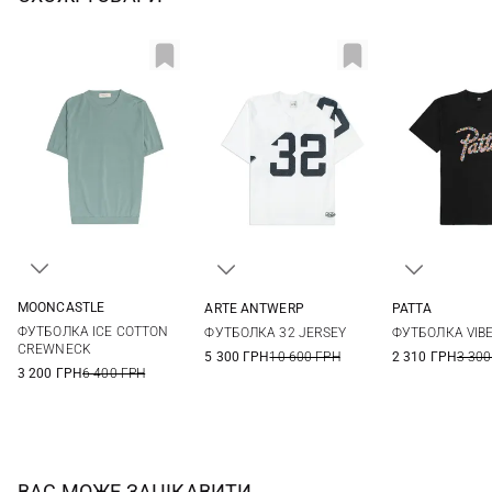
MOONCASTLE
ARTE ANTWERP
PATTA
M
L
XL
XXL
XS
S
M
S
M
ФУТБОЛКА ICE COTTON
ФУТБОЛКА 32 JERSEY
ФУТБОЛКА VIB
XXL
CREWNECK
5 300 ГРН
10 600 ГРН
2 310 ГРН
3 300
3 200 ГРН
6 400 ГРН
ВАС МОЖЕ ЗАЦІКАВИТИ