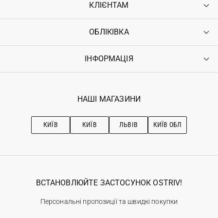
КЛІЄНТАМ
ОБЛІКІВКА
Контакти
Доставка
Оплата
ІНФОРМАЦІЯ
Увійти
Повернення
Реєстрація
Гарантія
Мої замовлення
Програма лояльності
Вакансії
Обране
Наші магазини
НАШІ МАГАЗИНИ
Ostriv Club+
Про OSTRIV
Підписка на новини
Рекомендації з догляду
КИЇВ
КИЇВ
ЛЬВІВ
КИЇВ ОБЛ
ВСТАНОВЛЮЙТЕ ЗАСТОСУНОК OSTRIV!
Персональні пропозиції та швидкі покупки