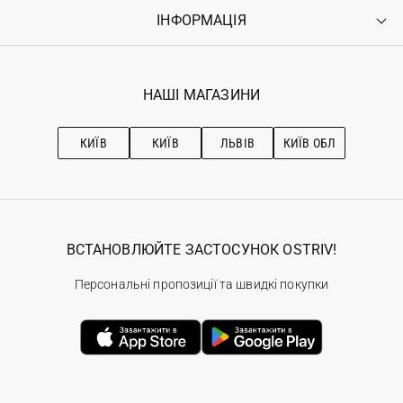
Оплата
ІНФОРМАЦІЯ
Увійти
Повернення
Реєстрація
Гарантія
Мої замовлення
Програма лояльності
Вакансії
Обране
Наші магазини
НАШІ МАГАЗИНИ
Ostriv Club+
Про OSTRIV
Підписка на новини
Рекомендації з догляду
КИЇВ
КИЇВ
ЛЬВІВ
КИЇВ ОБЛ
ВСТАНОВЛЮЙТЕ ЗАСТОСУНОК OSTRIV!
Персональні пропозиції та швидкі покупки