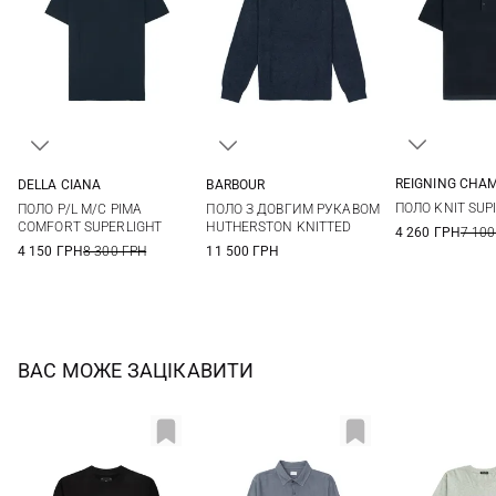
REIGNING CHA
DELLA CIANA
BARBOUR
S
M
48
50
52
54
S
M
L
XL
ПОЛО KNIT SUP
ПОЛО P/L M/C PIMA
ПОЛО З ДОВГИМ РУКАВОМ
XXL
56
58
XXL
COMFORT SUPERLIGHT
HUTHERSTON KNITTED
4 260 ГРН
7 100
4 150 ГРН
8 300 ГРН
11 500 ГРН
ВАС МОЖЕ ЗАЦІКАВИТИ