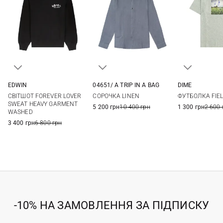
EDWIN
04651/ A TRIP IN A BAG
DIME
M
L
XL
XXL
M
L
XL
XXL
M
L
СВІТШОТ FOREVER LOVER
CОРОЧКА LINEN
ФУТБОЛКА FIEL
SWEAT HEAVY GARMENT
5 200 грн
10 400 грн
1 300 грн
2 600 
WASHED
3 400 грн
6 800 грн
-10% НА ЗАМОВЛЕННЯ ЗА ПІДПИСКУ