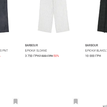
BARBOUR
BARBOUR
28
29
8
10
12
14
8
1
S PNT
БРЮКИ SLOANE
БРЮКИ BLAKELY
%
3 750 ГРН
7 500 ГРН
-50%
10 000 ГРН
16