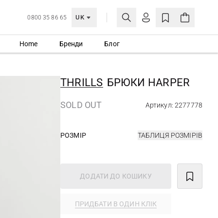
UK
0800 35 86 65
Home
Бренди
Блог
МОЯ ОБЛІКІВКА
УВІЙТИ
THRILLS
БРЮКИ HARPER
Ще не зареєстровані?
СТВОРИТИ ОБЛІКІВКУ
SOLD OUT
Артикул: 2277778
РОЗМІР
ТАБЛИЦЯ РОЗМІРІВ
ДОДАТИ ДО КОШИКУ
ПРИДБАТИ В ОДИН КЛІК