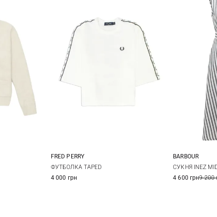
FRED PERRY
BARBOUR
42
44
6
8
10
12
6
ФУТБОЛКА TAPED
СУКНЯ INEZ MID
4 000 грн
4 600 грн
9 200 