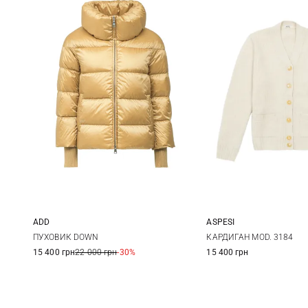
ADD
ASPESI
38
40
42
44
38
40
ПУХОВИК DOWN
КАРДИГАН MOD. 3184
15 400 грн
22 000 грн
-30%
15 400 грн