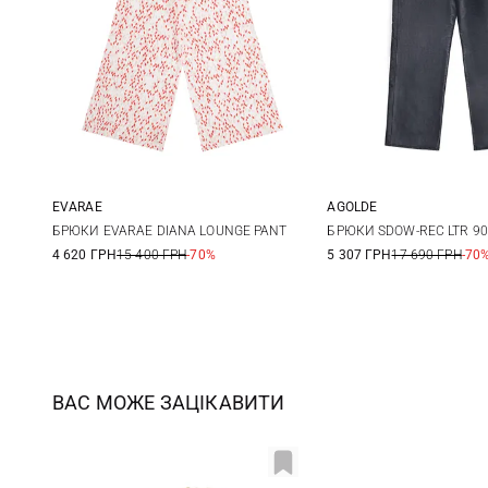
EVARAE
AGOLDE
XS
S
M
26
27
БРЮКИ EVARAE DIANA LOUNGE PANT
БРЮКИ SDOW-REC LTR 90
4 620 ГРН
15 400 ГРН
-70%
5 307 ГРН
17 690 ГРН
-70
30
31
ВАС МОЖЕ ЗАЦІКАВИТИ