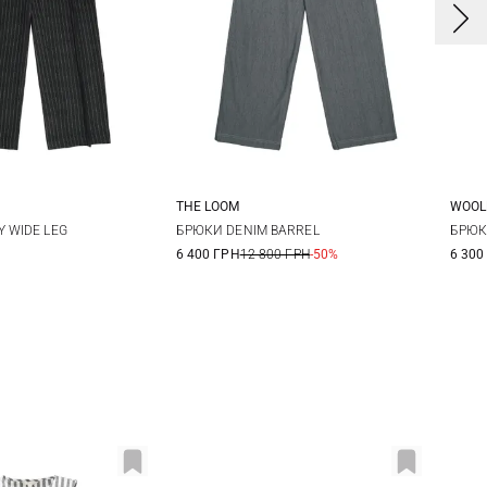
THE LOOM
WOOL
0
12
14
S
M
L
2
 WIDE LEG
БРЮКИ DENIM BARREL
БРЮК
6 400 ГРН
12 800 ГРН
-50%
6 300