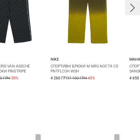
NIKE
MAHA
L
XL
XS
S
M
L
S
KRIS VAN ASSCHE
СПОРТИВНІ БРЮКИ M NRG NOCTA CS
СПОР
ЮКИ PINSTRIPE
PNTFLCOH WSH
SANS
XL
00 ГРН
-50%
4 260 ГРН
7 100 ГРН
-40%
4 650