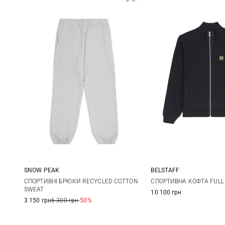
SNOW PEAK
BELSTAFF
M
L
XL
S
M
СПОРТИВНІ БРЮКИ RECYCLED COTTON
СПОРТИВНА КОФТА FULL 
SWEAT
10 100 грн
XXL
3 150 грн
6 300 грн
-50%