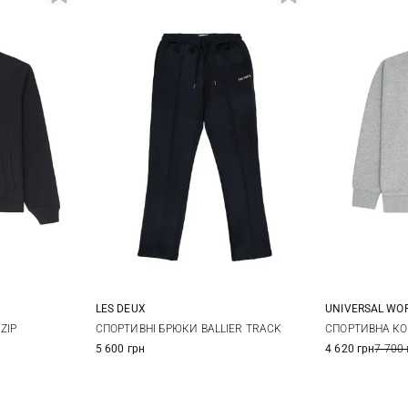
LES DEUX
UNIVERSAL WO
L
XL
M
L
XL
XXL
M
ZIP
СПОРТИВНІ БРЮКИ BALLIER TRACK
СПОРТИВНА КО
5 600 грн
4 620 грн
7 700 