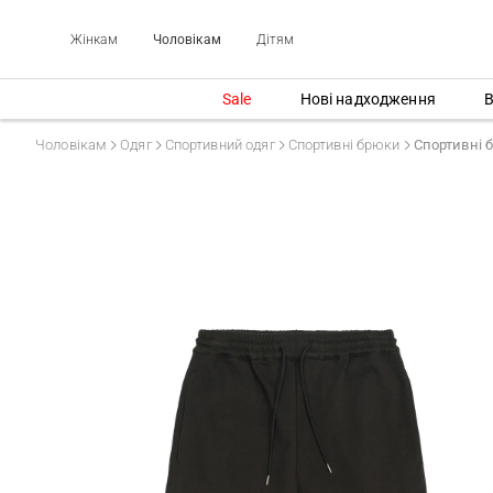
Жінкам
Чоловікам
Дітям
Sale
Нові надходження
В
Чоловікам
Одяг
Спортивний одяг
Спортивні брюки
Спортивні б