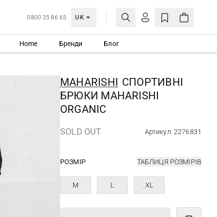
UK
0800 35 86 65
Home
Бренди
Блог
МОЯ ОБЛІКІВКА
УВІЙТИ
MAHARISHI
СПОРТИВНІ
Ще не зареєстровані?
БРЮКИ MAHARISHI
СТВОРИТИ ОБЛІКІВКУ
ORGANIC
SOLD OUT
Артикул: 2276831
РОЗМІР
ТАБЛИЦЯ РОЗМІРІВ
M
L
XL