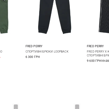
FRED PERRY
FRED PERRY
L
XL
S
M
L
XL
M
GO
СПОРТИВНІ БРЮКИ LOOPBACK
FRED PERRY X 
СПОРТИВНІ БР
%
6 300 ГРН
XXL
9 600 ГРН
19 2