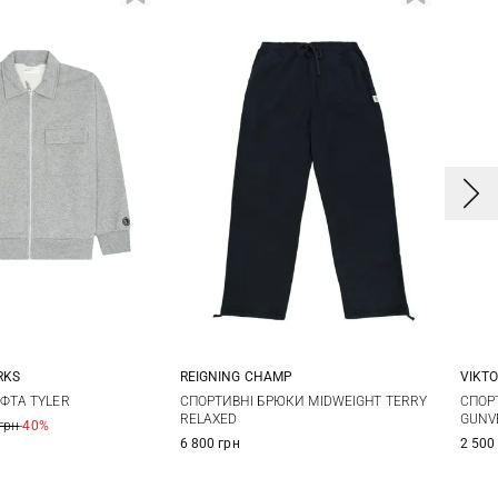
RKS
REIGNING CHAMP
VIKT
L
XL
XXL
S
M
L
XL
S
ФТА TYLER
СПОРТИВНІ БРЮКИ MIDWEIGHT TERRY
СПОР
RELAXED
GUNV
грн
-40%
XXL
XX
6 800 грн
2 500