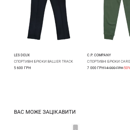
LES DEUX
C.P. COMPANY
M
L
XL
XXL
S
M
СПОРТИВНІ БРЮКИ BALLIER TRACK
СПОРТИВНІ БРЮКИ CAR
5 600 ГРН
7 000 ГРН
14 000 ГРН
-50
XXL
ВАС МОЖЕ ЗАЦІКАВИТИ