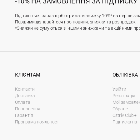
-10% НА ЗАМОВЛЕННЯ ЗА ПІДПИСКУ
Підпишіться зараз щоб отримати знижку 10%* на перше за
Першими дізнавайтеся про новини, знижки та розпродажі.
*Знижки не сумуються з іншими знижками та акційними пр
КЛІЄНТАМ
ОБЛІКІВКА
Контакти
Увійти
Доставка
Реєстрація
Оплата
Мої замовле
Повернення
Обране
Гарантія
Ostriv Club+
Програма лояльності
Підписка на 