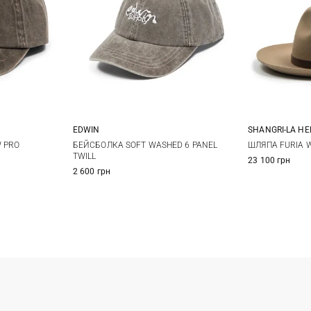
EDWIN
SHANGRI-LA HE
One size
58
5
 PRO
БЕЙСБОЛКА SOFT WASHED 6 PANEL
ШЛЯПА FURIA 
TWILL
23 100 грн
2 600 грн