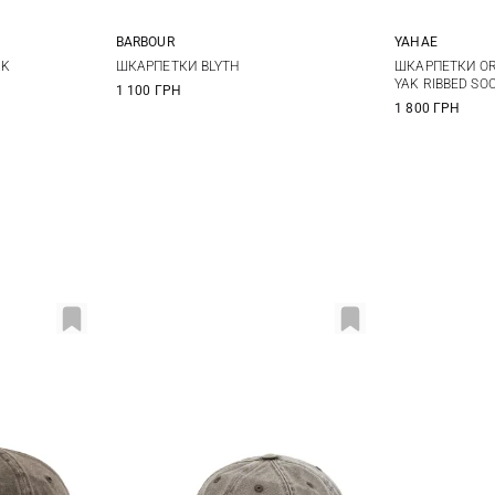
BARBOUR
YAHAE
M
L
M
RK
ШКАРПЕТКИ BLYTH
ШКАРПЕТКИ OR
YAK RIBBED SO
1 100 ГРН
1 800 ГРН