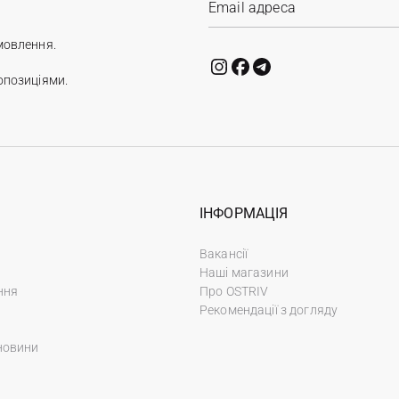
мовлення.
опозиціями.
ІНФОРМАЦІЯ
Вакансії
Наші магазини
ння
Про OSTRIV
Рекомендації з догляду
новини