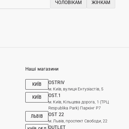
ЧОЛОВІКАМ
ЖІНКАМ
Наші магазини
OSTRIV
КИЇВ
м. Київ, вулиця Ентузіастів, 5
OST.1
КИЇВ
м. Київ, Кільцева дорога, 1 (ТРЦ
Respublika Park) Паркінг Р7
OST 22
ЛЬВІВ
м. Львів, проспект Свободи, 22
OUTLET