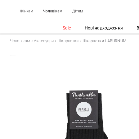
Жінкам
Чоловікам
Дітям
Sale
Нові надходження
В
Чоловікам
Аксесуари
Шкарпетки
Шкарпетки LABURNUM