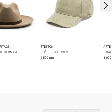
RITAGE
STETSON
ARTE
9
60
One size
WESTERN HAT
БЕЙСБОЛКА LINEN
ШКАР
4 500 грн
1 000