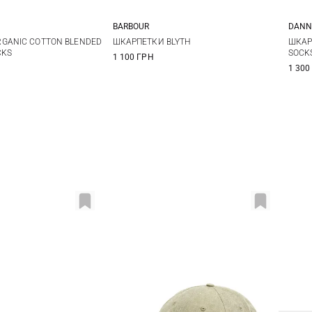
BARBOUR
DANN
L
M
L
S
GANIC COTTON BLENDED
ШКАРПЕТКИ BLYTH
ШКАР
CKS
SOCK
1 100 ГРН
1 300