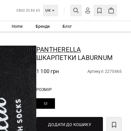
UK
0800 35 86 65
Home
Бренди
Блог
МОЯ ОБЛІКІВКА
УВІЙТИ
PANTHERELLA
Ще не зареєстровані?
ШКАРПЕТКИ LABURNUM
СТВОРИТИ ОБЛІКІВКУ
1 100 грн
Артикул: 2275665
РОЗМІР
M
ДОДАТИ ДО КОШИКУ