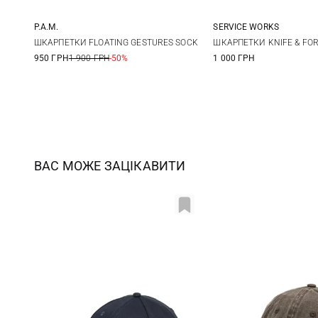
P.A.M.
SERVICE WORKS
One size
One size
ШКАРПЕТКИ FLOATING GESTURES SOCK
ШКАРПЕТКИ KNIFE & FO
950 ГРН
1 900 ГРН
-50%
1 000 ГРН
ВАС МОЖЕ ЗАЦІКАВИТИ