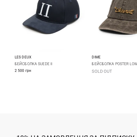
LES DEUX
DIME
One size
One size
БЕЙСБОЛКА SUEDE II
БЕЙСБОЛКА POSTER LOW
2 500 грн
SOLD OUT