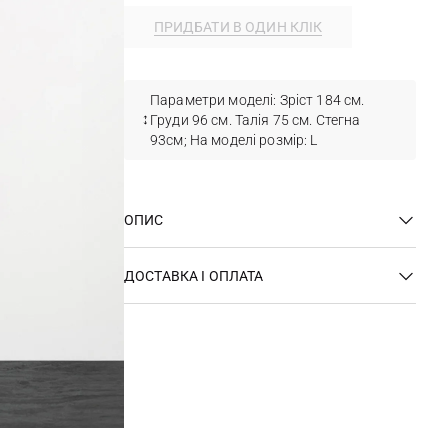
ПРИДБАТИ В ОДИН КЛІК
Параметри моделі: Зріст 184 см.
Груди 96 см. Талія 75 см. Стегна
93см; На моделі розмір: L
ОПИС
ДОСТАВКА І ОПЛАТА