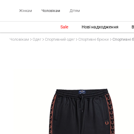
Жінкам
Чоловікам
Дітям
Sale
Нові надходження
В
Чоловікам
Одяг
Спортивний одяг
Спортивні брюки
Спортивні 