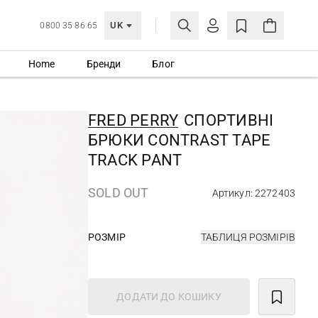
UK
0800 35 86 65
Home
Бренди
Блог
МОЯ ОБЛІКІВКА
УВІЙТИ
FRED PERRY
СПОРТИВНІ
Ще не зареєстровані?
БРЮКИ CONTRAST TAPE
СТВОРИТИ ОБЛІКІВКУ
TRACK PANT
SOLD OUT
Артикул: 2272403
РОЗМІР
ТАБЛИЦЯ РОЗМІРІВ
ДОДАТИ ДО КОШИКУ