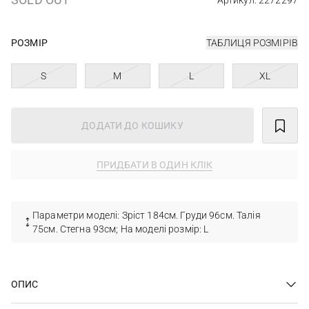
Артикул: 2272297
РОЗМІР
ТАБЛИЦЯ РОЗМІРІВ
S
M
L
XL
ДОДАТИ ДО КОШИКУ
ПРИДБАТИ В ОДИН КЛІК
Параметри моделі: Зріст 184см. Груди 96см. Талія
75см. Стегна 93см; На моделі розмір: L
ОПИС