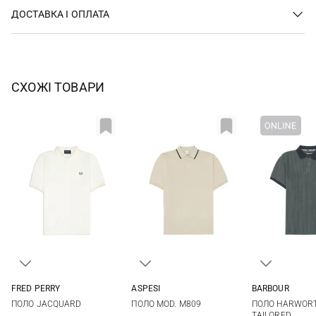
ДОСТАВКА І ОПЛАТА
СХОЖІ ТОВАРИ
FRED PERRY
ASPESI
BARBOUR
M
L
XL
XXL
48
50
52
54
S
M
ПОЛО JACQUARD
ПОЛО MOD. M809
ПОЛО HARWOR
56
XXL
3XL
TAILORED