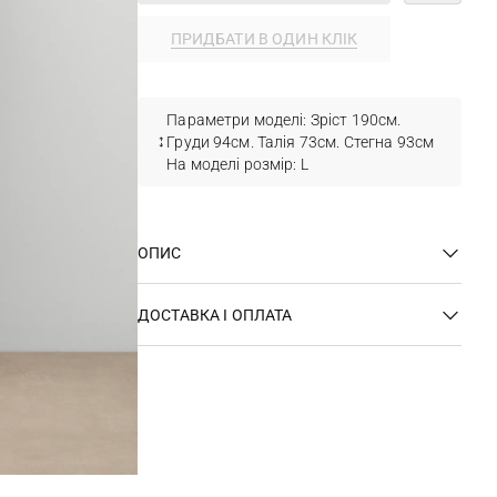
ПРИДБАТИ В ОДИН КЛІК
Параметри моделі: Зріст 190см.
Груди 94см. Талія 73см. Стегна 93см
На моделі розмір: L
ОПИС
ДОСТАВКА І ОПЛАТА