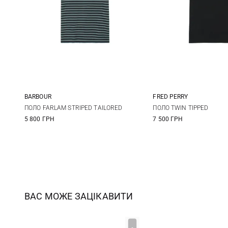
BARBOUR
FRED PERRY
S
M
L
XL
40
42
ПОЛО FARLAM STRIPED TAILORED
ПОЛО TWIN TIPPED
5 800 ГРН
7 500 ГРН
XXL
3XL
ВАС МОЖЕ ЗАЦІКАВИТИ