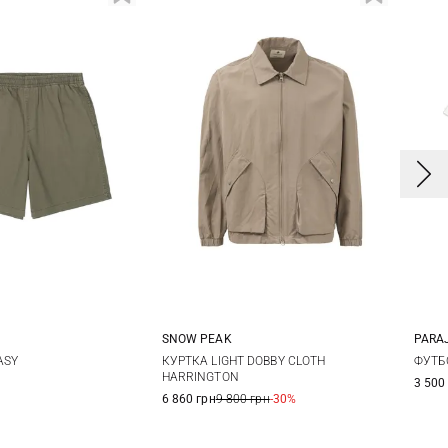
SNOW PEAK
PARA
M
L
XL
S
M
L
S
ASY
КУРТКА LIGHT DOBBY CLOTH
ФУТБ
HARRINGTON
3 500
XX
6 860 грн
9 800 грн
-30%