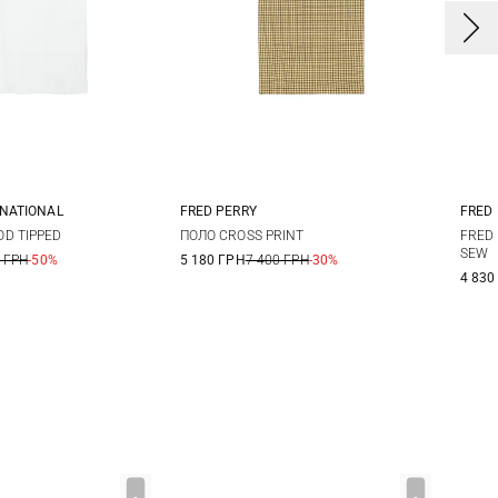
RNATIONAL
FRED PERRY
FRED
L
XL
XXL
M
L
XL
XXL
D TIPPED
ПОЛО CROSS PRINT
FRED
SEW
 ГРН
-50%
5 180 ГРН
7 400 ГРН
-30%
4 830