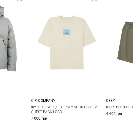
C.P. COMPANY
OBEY
XL
S
M
L
XL
S
ФУТБОЛКА 30/1 JERSEY SHORT SLEEVE
ШОРТИ THEO E
CHEST-BACK LOGO
%
4 400 грн
XXL
7 000 грн