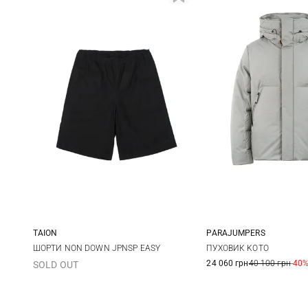
TAION
PARAJUMPERS
M
L
XL
M
L
ШОРТИ NON DOWN JPNSP EASY
ПУХОВИК KOTO
24 060 грн
40 100 грн
-40
SOLD OUT