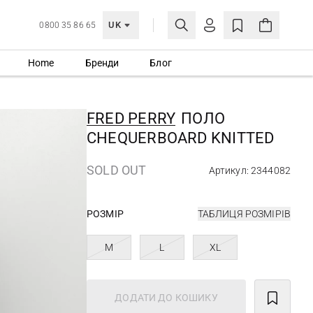
UK
0800 35 86 65
Home
Бренди
Блог
МОЯ ОБЛІКІВКА
УВІЙТИ
FRED PERRY
ПОЛО
Ще не зареєстровані?
CHEQUERBOARD KNITTED
СТВОРИТИ ОБЛІКІВКУ
SOLD OUT
Артикул: 2344082
РОЗМІР
ТАБЛИЦЯ РОЗМІРІВ
M
L
XL
ДОДАТИ ДО КОШИКУ