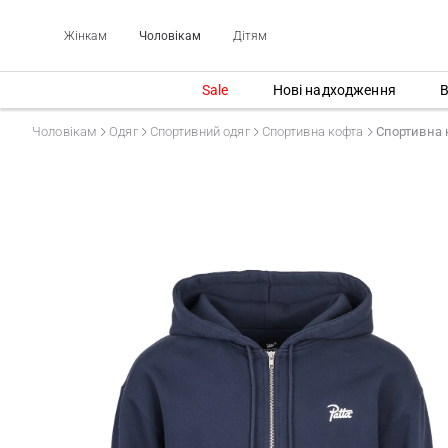
Жінкам
Чоловікам
Дітям
Sale
Нові надходження
В
Чоловікам
Одяг
Спортивний одяг
Спортивна кофта
Спортивна к