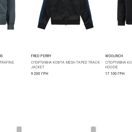
IS
FRED PERRY
WOOLRICH
XL
M
L
XL
M
TRAFINE
СПОРТИВНА КОФТА MESH TAPED TRACK
СПОРТИВНА КОФ
JACKET
HOODIE
3XL
9 200 ГРН
17 100 ГРН