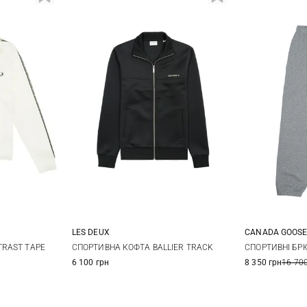
LES DEUX
CANADA GOOS
L
XL
S
M
L
XL
S
RAST TAPE
СПОРТИВНА КОФТА BALLIER TRACK
СПОРТИВНІ БР
6 100 грн
8 350 грн
16 700
XXL
XXL