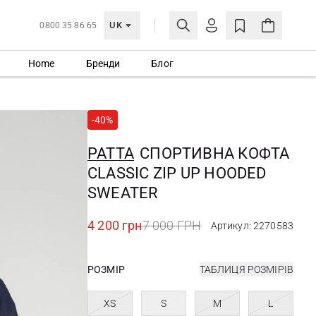
UK
0800 35 86 65
Home
Бренди
Блог
МОЯ ОБЛІКІВКА
УВІЙТИ
-40%
Ще не зареєстровані?
СТВОРИТИ ОБЛІКІВКУ
PATTA
СПОРТИВНА КОФТА
CLASSIC ZIP UP HOODED
SWEATER
4 200 грн
7 000 ГРН
Артикул: 2270583
РОЗМІР
ТАБЛИЦЯ РОЗМІРІВ
XS
S
M
L