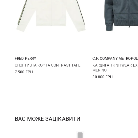
FRED PERRY
C.P. COMPANY METROPOL
S
M
L
XL
M
L
СПОРТИВНА КОФТА CONTRAST TAPE
КАРДИГАН KNITWEAR EX
MERINO
7 500 ГРН
30 800 ГРН
ВАС МОЖЕ ЗАЦІКАВИТИ