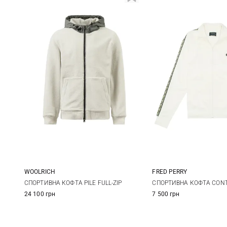
WOOLRICH
FRED PERRY
S
M
L
S
M
СПОРТИВНА КОФТА PILE FULL-ZIP
СПОРТИВНА КОФТА CONT
24 100 грн
7 500 грн