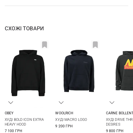
СХОЖІ ТОВАРИ
OBEY
WOOLRICH
CARNE BOLLEN
S
M
L
XL
M
L
XL
XXL
S
M
ХУДІ BOLD ICON EXTRA
ХУДІ MACRO LOGO
ХУДІ DRIVE TH
XXL
3XL
HEAVY HOOD
DESIRES
9 200 ГРН
7 100 ГРН
9 800 ГРН