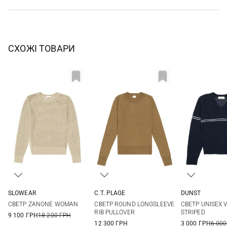
СХОЖІ ТОВАРИ
SLOWEAR
C.T. PLAGE
DUNST
40
42
44
46
36
38
40
42
XS
S
СВЕТР ZANONE WOMAN
СВЕТР ROUND LONGSLEEVE
СВЕТР UNISEX 
RIB PULLOVER
STRIPED
9 100 ГРН
18 200 ГРН
12 300 ГРН
3 000 ГРН
6 000