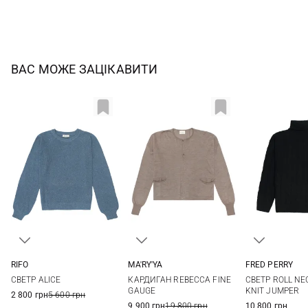
ВАС МОЖЕ ЗАЦІКАВИТИ
RIFO
MA'RY'YA
FRED PERRY
XS
S
M
L
S
M
L
6
8
СВЕТР ALICE
КАРДИГАН REBECCA FINE
СВЕТР ROLL NE
GAUGE
KNIT JUMPER
2 800 грн
5 600 грн
9 900 грн
19 800 грн
10 800 грн