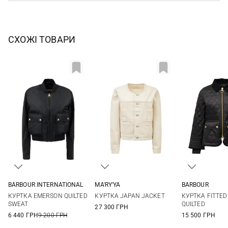
СХОЖІ ТОВАРИ
BARBOUR INTERNATIONAL
MA'RY'YA
BARBOUR
8
10
12
14
XS
S
M
L
8
10
КУРТКА EMERSON QUILTED
КУРТКА JAPAN JACKET
КУРТКА FITTED
SWEAT
QUILTED
27 300 ГРН
6 440 ГРН
9 200 ГРН
15 500 ГРН