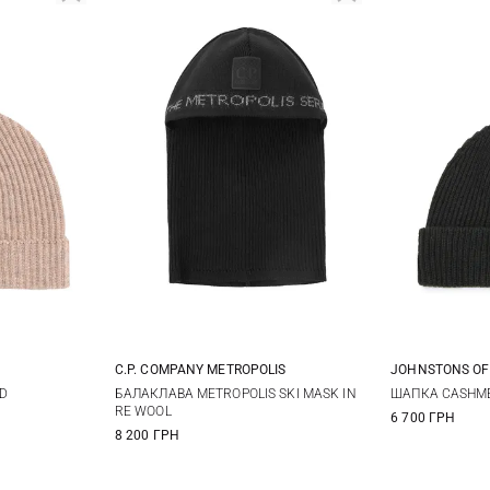
C.P. COMPANY METROPOLIS
JOHNSTONS OF
One size
D
БАЛАКЛАВА METROPOLIS SKI MASK IN
ШАПКА CASHME
RE WOOL
6 700 ГРН
8 200 ГРН