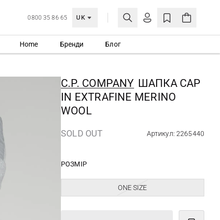
UK
0800 35 86 65
Home
Бренди
Блог
МОЯ ОБЛІКІВКА
УВІЙТИ
C.P. COMPANY
ШАПКА CAP
Ще не зареєстровані?
IN EXTRAFINE MERINO
СТВОРИТИ ОБЛІКІВКУ
WOOL
SOLD OUT
Артикул: 2265440
РОЗМІР
ONE SIZE