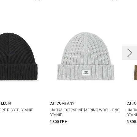
 ELGIN
C.P. COMPANY
C.P. 
One size
One size
RE RIBBED BEANIE
ШАПКА EXTRAFINE MERINO WOOL LENS
ШАПК
BEANIE
BEAN
5 300 ГРН
5 300