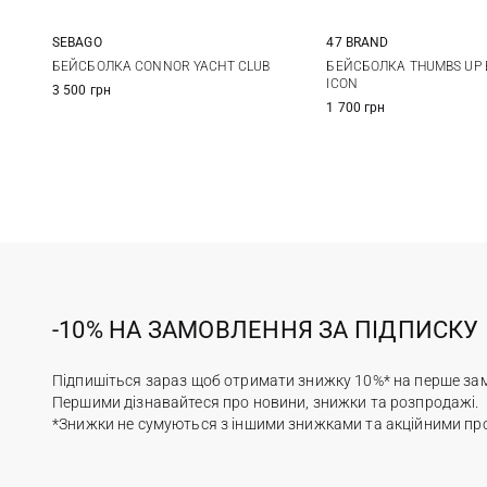
SEBAGO
47 BRAND
One size
One size
БЕЙСБОЛКА CONNOR YACHT CLUB
БЕЙСБОЛКА THUMBS UP 
ICON
3 500 грн
1 700 грн
-10% НА ЗАМОВЛЕННЯ ЗА ПІДПИСКУ
Підпишіться зараз щоб отримати знижку 10%* на перше за
Першими дізнавайтеся про новини, знижки та розпродажі.
*Знижки не сумуються з іншими знижками та акційними пр