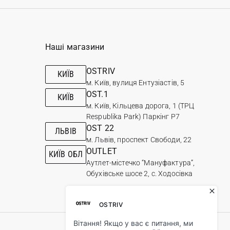
Наші магазини
OSTRIV
КИЇВ
м. Київ, вулиця Ентузіастів, 5
OST.1
КИЇВ
м. Київ, Кільцева дорога, 1 (ТРЦ
Respublika Park) Паркінг Р7
OST 22
ЛЬВІВ
м. Львів, проспект Свободи, 22
OUTLET
КИЇВ ОБЛ
Аутлет-містечко “Мануфактура”,
Обухівське шосе 2, с. Ходосівка