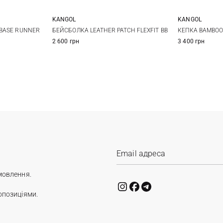
KANGOL
KANGOL
S/M
L/XL
M
BASE RUNNER
БЕЙСБОЛКА LEATHER PATCH FLEXFIT BB
КЕПКА BAMBO
2 600 грн
3 400 грн
мовлення.
опозиціями.