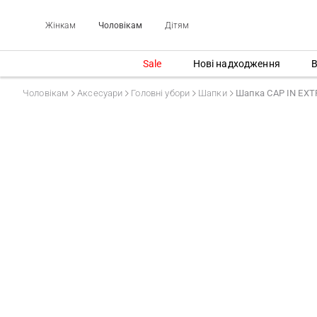
Жінкам
Чоловікам
Дітям
Sale
Нові надходження
В
Чоловікам
Аксесуари
Головні убори
Шапки
Шапка CAP IN EX