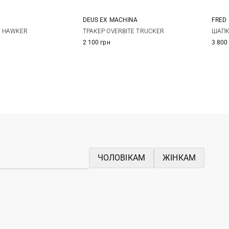
DEUS EX MACHINА
FRED
L
XL
XXL
One size
O HAWKER
ТРАКЕР OVERBITE TRUCKER
ШАПК
2 100 грн
3 800
ЧОЛОВІКАМ
ЖІНКАМ