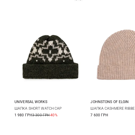
UNIVERSAL WORKS
JOHNSTONS OF ELGIN
One size
One size
ШАПКА SHORT WATCH CAP
ШАПКА CASHMERE RIBBE
1 980 ГРН
3 300 ГРН
-40%
7 600 ГРН