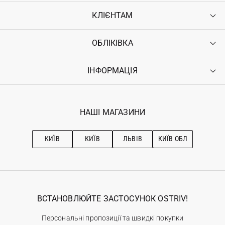
КЛІЄНТАМ
ОБЛІКІВКА
Контакти
Доставка
Оплата
ІНФОРМАЦІЯ
Увійти
Повернення
Реєстрація
Гарантія
Мої замовлення
Програма лояльності
Вакансії
Обране
Наші магазини
НАШІ МАГАЗИНИ
Ostriv Club+
Про OSTRIV
Підписка на новини
Рекомендації з догляду
КИЇВ
КИЇВ
ЛЬВІВ
КИЇВ ОБЛ
ВСТАНОВЛЮЙТЕ ЗАСТОСУНОК OSTRIV!
Персональні пропозиції та швидкі покупки