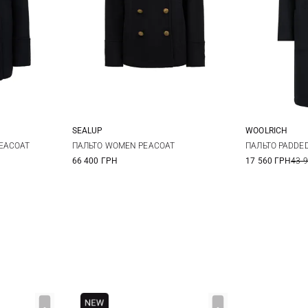
SEALUP
WOOLRICH
44
46
38
40
42
S
EACOAT
ПАЛЬТО WOMEN PEACOAT
ПАЛЬТО PADDE
66 400 ГРН
17 560 ГРН
43 