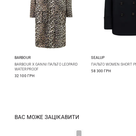
BARBOUR
SEALUP
6
8
10
12
40
42
BARBOUR X GANNI ПАЛЬТО LEOPARD
ПАЛЬТО WOMEN SHORT P
WATERPROOF
58 300 ГРН
32 100 ГРН
ВАС МОЖЕ ЗАЦІКАВИТИ