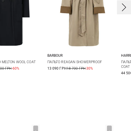
BARBOUR
HARR
M
L
8
10
12
3
D MELTON WOOL COAT
ПАЛЬТО REAGAN SHOWERPROOF
ПАЛЬТ
COAT
900 ГРН
-60%
13 090 ГРН
18 700 ГРН
-30%
44 50