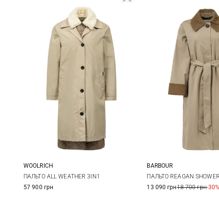
WOOLRICH
BARBOUR
S
M
L
XL
8
10
ПАЛЬТО ALL WEATHER 3IN1
ПАЛЬТО REAGAN SHOWE
57 900 грн
13 090 грн
18 700 грн
-30