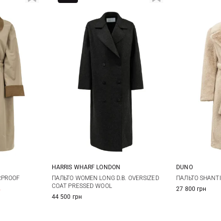
DUNO
HARRIS WHARF LONDON
38
4
12
38
40
42
44
ПАЛЬТО SHANTI
RPROOF
ПАЛЬТО WOMEN LONG D.B. OVERSIZED
COAT PRESSED WOOL
27 800 грн
%
44 500 грн