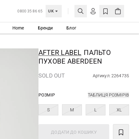
UK
0800 35 86 65
Home
Бренди
Блог
МОЯ ОБЛІКІВКА
УВІЙТИ
AFTER LABEL
ПАЛЬТО
Ще не зареєстровані?
ПУХОВЕ ABERDEEN
СТВОРИТИ ОБЛІКІВКУ
SOLD OUT
Артикул: 2264735
РОЗМІР
ТАБЛИЦЯ РОЗМІРІВ
S
M
L
XL
ДОДАТИ ДО КОШИКУ