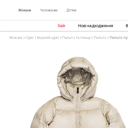
Жінкам
Чоловікам
Дітям
Sale
Нові надходження
В
Жінкам
Одяг
Верхній одяг
Пальто та плащі
Пальто
Пальто пу