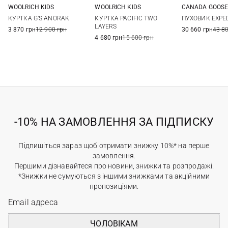
WOOLRICH KIDS
WOOLRICH KIDS
CANADA GOOSE
4
6
8
10
8
XS
S
КУРТКА G’S ANORAK
КУРТКА PACIFIC TWO
ПУХОВИК EXPED
12
XL
LAYERS
3 870 грн
12 900 грн
30 660 грн
43 8
4 680 грн
15 600 грн
-10% НА ЗАМОВЛЕННЯ ЗА ПІДПИСКУ
Підпишіться зараз щоб отримати знижку 10%* на перше
замовлення.
Першими дізнавайтеся про новини, знижки та розпродажі.
*Знижки не сумуються з іншими знижками та акційними
пропозиціями.
ЧОЛОВІКАМ