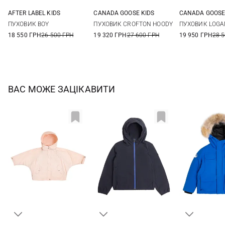
AFTER LABEL KIDS
CANADA GOOSE KIDS
CANADA GOOSE
6
8
10
12
S
M
L
XS
S
ПУХОВИК BOY
ПУХОВИК CROFTON HOODY
ПУХОВИК LOGA
14
16
18 550 ГРН
26 500 ГРН
19 320 ГРН
27 600 ГРН
19 950 ГРН
28 
ВАС МОЖЕ ЗАЦІКАВИТИ