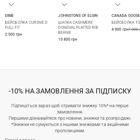
DIME
JOHNSTONS OF ELGIN
CANADA GOOS
One size
One size
S/M
M/L
БЕЙСБОЛКА CURSIVE D
ШАПКА CASHMERE
БЕЙСБОЛКА TO
FULL FIT
DONEGAL PLAITED RIB
4 900 грн
7 000 
BEANIE
2 500 грн
10 800 грн
-10% НА ЗАМОВЛЕННЯ ЗА ПІДПИСКУ
Підпишіться зараз щоб отримати знижку 10%* на перше
замовлення.
Першими дізнавайтеся про новини, знижки та розпродажі.
*Знижки не сумуються з іншими знижками та акційними
пропозиціями.