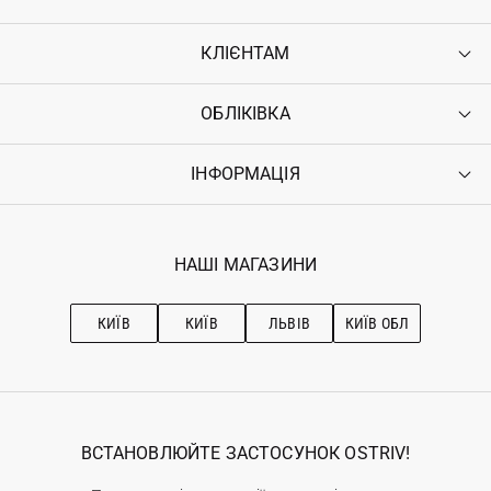
КЛІЄНТАМ
ОБЛІКІВКА
Контакти
Доставка
Оплата
ІНФОРМАЦІЯ
Увійти
Повернення
Реєстрація
Гарантія
Мої замовлення
Програма лояльності
Вакансії
Обране
Наші магазини
НАШІ МАГАЗИНИ
Ostriv Club+
Про OSTRIV
Підписка на новини
Рекомендації з догляду
КИЇВ
КИЇВ
ЛЬВІВ
КИЇВ ОБЛ
ВСТАНОВЛЮЙТЕ ЗАСТОСУНОК OSTRIV!