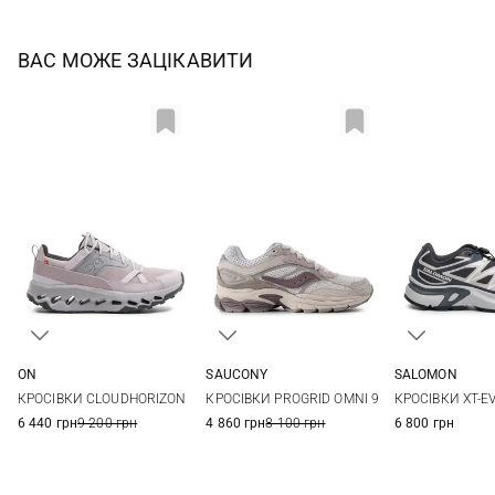
ВАС МОЖЕ ЗАЦІКАВИТИ
ON
SAUCONY
SALOMON
36
36,5
37
38,5
5 US
5,5 US
6 US
6,5 US
4 UK
4,5 UK
КРОСІВКИ CLOUDHORIZON
КРОСІВКИ PROGRID OMNI 9
КРОСІВКИ XT-E
39
40
40,5
41
7 US
7,5 US
8 US
8,5 US
6 UK
6,5 UK
6 440 грн
9 200 грн
4 860 грн
8 100 грн
6 800 грн
8 UK
8,5 UK