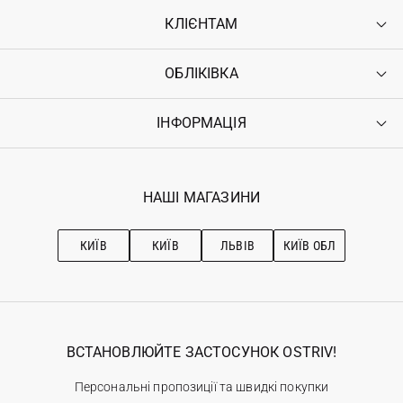
КЛІЄНТАМ
ОБЛІКІВКА
Контакти
Доставка
Оплата
ІНФОРМАЦІЯ
Увійти
Повернення
Реєстрація
Гарантія
Мої замовлення
Програма лояльності
Вакансії
Обране
Наші магазини
НАШІ МАГАЗИНИ
Ostriv Club+
Про OSTRIV
Підписка на новини
Рекомендації з догляду
КИЇВ
КИЇВ
ЛЬВІВ
КИЇВ ОБЛ
ВСТАНОВЛЮЙТЕ ЗАСТОСУНОК OSTRIV!
Персональні пропозиції та швидкі покупки