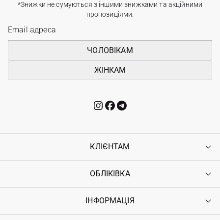
*Знижки не сумуються з іншими знижками та акційними
пропозиціями.
ЧОЛОВІКАМ
ЖІНКАМ
КЛІЄНТАМ
ОБЛІКІВКА
Контакти
Доставка
Оплата
ІНФОРМАЦІЯ
Увійти
Повернення
Реєстрація
Гарантія