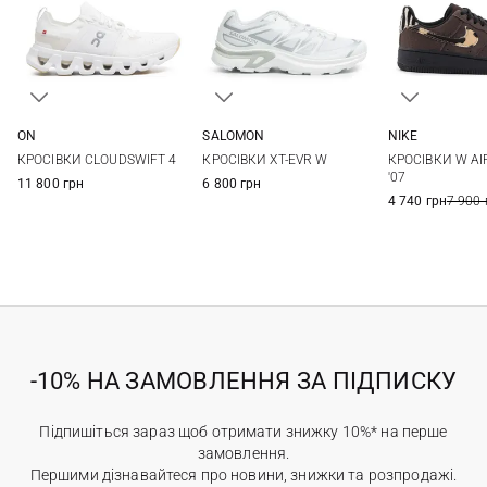
ON
SALOMON
NIKE
39
40
40,5
41
4 UK
4,5 UK
5 UK
5,5 UK
5,5 US
6 US
6
КРОСІВКИ CLOUDSWIFT 4
КРОСІВКИ XT-EVR W
КРОСІВКИ W AI
6 UK
6,5 UK
7 UK
7,5 US
8 US
8
'07
11 800 грн
6 800 грн
4 740 грн
7 900 
-10% НА ЗАМОВЛЕННЯ ЗА ПІДПИСКУ
Підпишіться зараз щоб отримати знижку 10%* на перше
замовлення.
Першими дізнавайтеся про новини, знижки та розпродажі.