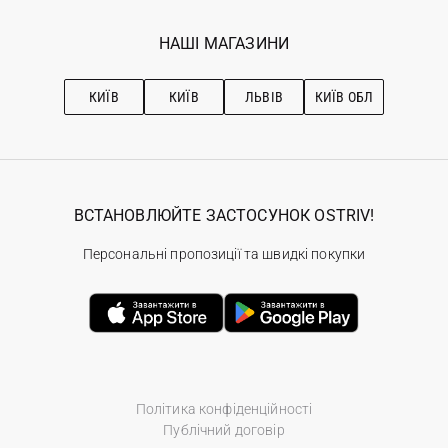
Мої замовлення
Програма лояльності
Вакансії
Обране
Наші магазини
НАШІ МАГАЗИНИ
Ostriv Club+
Про OSTRIV
Підписка на новини
Рекомендації з догляду
КИЇВ
КИЇВ
ЛЬВІВ
КИЇВ ОБЛ
ВСТАНОВЛЮЙТЕ ЗАСТОСУНОК OSTRIV!
Персональні пропозиції та швидкі покупки
Політика конфіденційності
Публічний договір