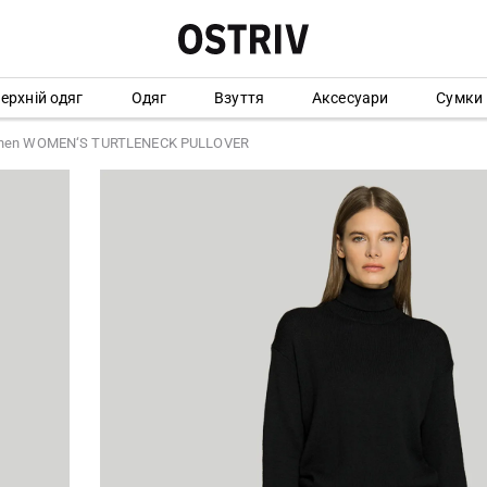
ерхній одяг
Одяг
Взуття
Аксесуари
Сумки
anen WOMEN‘S TURTLENECK PULLOVER