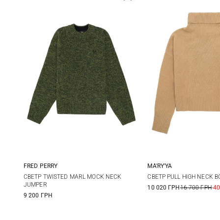
FRED PERRY
MA'RY'YA
6
8
10
12
XS
S
СВЕТР TWISTED MARL MOCK NECK
СВЕТР PULL HIGH NECK B
JUMPER
10 020 ГРН
16 700 ГРН
-4
14
9 200 ГРН