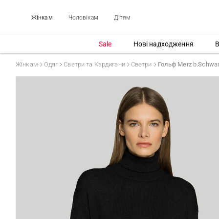
Жінкам
Чоловікам
Дітям
Sale
Нові надходження
В
Жінкам
Одяг
Светри та Кардигани
Светри
Гольф Merz b.Schw