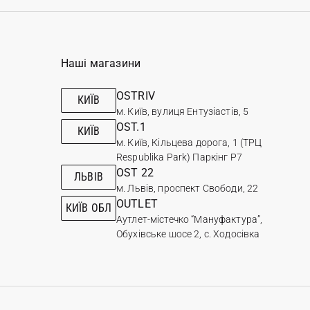
Наші магазини
OSTRIV
КИЇВ
м. Київ, вулиця Ентузіастів, 5
OST.1
КИЇВ
м. Київ, Кільцева дорога, 1 (ТРЦ
Respublika Park) Паркінг Р7
OST 22
ЛЬВІВ
м. Львів, проспект Свободи, 22
OUTLET
КИЇВ ОБЛ
Аутлет-містечко “Мануфактура”,
Обухівське шосе 2, с. Ходосівка