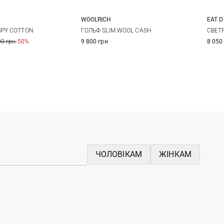
WOOLRICH
EAT D
XS
S
M
L
XX
SPY COTTON
ГОЛЬФ SLIM WOOL CASH
СВЕТ
00 грн
-50%
9 800 грн
8 050
XL
ЧОЛОВІКАМ
ЖІНКАМ