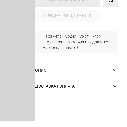
ПРИДБАТИ В ОДИН КЛІК
Параметри моделі: Зріст 174см.
Груди 82см. Талія 59см. Бедра 90см;
На моделі размір: S
ОПИС
ДОСТАВКА І ОПЛАТА