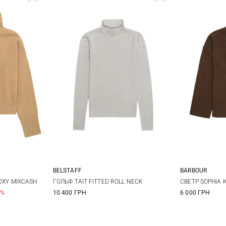
BELSTAFF
BARBOUR
M
XS
S
M
L
6
OXY MIXCASH
ГОЛЬФ TAIT FITTED ROLL NECK
СВЕТР SOPHIA 
0%
10 400 ГРН
6 000 ГРН
14
1