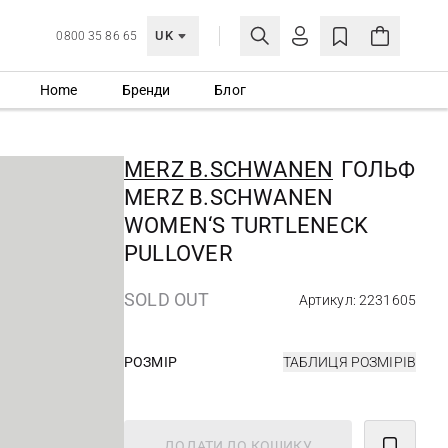
UK
0800 35 86 65
Home
Бренди
Блог
МОЯ ОБЛІКІВКА
УВІЙТИ
MERZ B.SCHWANEN
ГОЛЬФ
Ще не зареєстровані?
MERZ B.SCHWANEN
СТВОРИТИ ОБЛІКІВКУ
WOMEN‘S TURTLENECK
PULLOVER
SOLD OUT
Артикул: 2231605
РОЗМІР
ТАБЛИЦЯ РОЗМІРІВ
ДОДАТИ ДО КОШИКУ