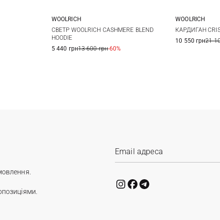
WOOLRICH
WOOLRICH
M
L
XS
S
M
L
S
СВЕТР WOOLRICH CASHMERE BLEND
КАРДИГАН CRI
HOODIE
10 550 грн
21 1
XL
5 440 грн
13 600 грн
-60%
мовлення.
опозиціями.