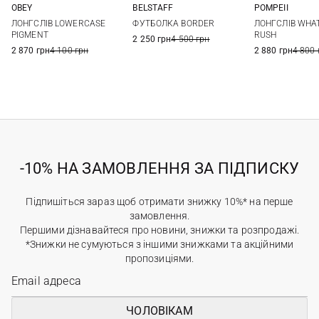
OBEY
BELSTAFF
POMPEII
M
L
XL
XXL
M
L
XL
XXL
M
L
ЛОНГСЛІВ LOWERCASE
ФУТБОЛКА BORDER
ЛОНГСЛІВ WHAT
PIGMENT
RUSH
2 250 грн
4 500 грн
2 870 грн
4 100 грн
2 880 грн
4 800 
-10% НА ЗАМОВЛЕННЯ ЗА ПІДПИСКУ
Підпишіться зараз щоб отримати знижку 10%* на перше
замовлення.
Першими дізнавайтеся про новини, знижки та розпродажі.
*Знижки не сумуються з іншими знижками та акційними
пропозиціями.
ЧОЛОВІКАМ