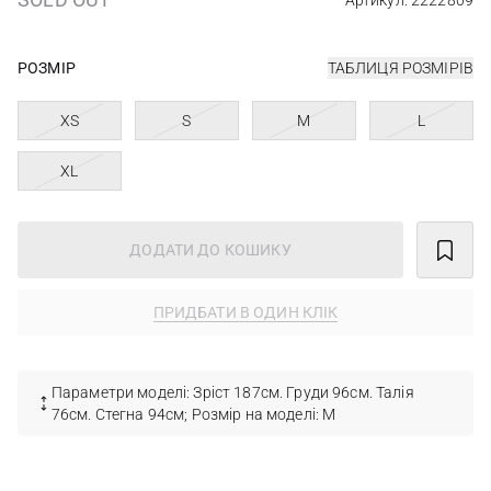
Артикул: 2222809
РОЗМІР
ТАБЛИЦЯ РОЗМІРІВ
XS
S
M
L
XL
ДОДАТИ ДО КОШИКУ
ПРИДБАТИ В ОДИН КЛІК
Параметри моделі: Зріст 187см. Груди 96см. Талія
76см. Стегна 94см; Розмір на моделі: М