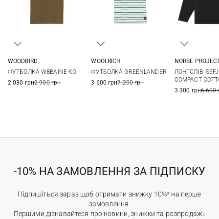
WOODBIRD
WOOLRICH
NORSE PROJEC
S
M
L
XL
L
M
L
ФУТБОЛКА WBBAINE KOI
ФУТБОЛКА GREENLANDER
ЛОНГСЛІВ ISEF
COMPACT COT
2 030 грн
2 900 грн
3 600 грн
7 200 грн
3 300 грн
6 600 
-10% НА ЗАМОВЛЕННЯ ЗА ПІДПИСКУ
Підпишіться зараз щоб отримати знижку 10%* на перше
замовлення.
Першими дізнавайтеся про новини, знижки та розпродажі.