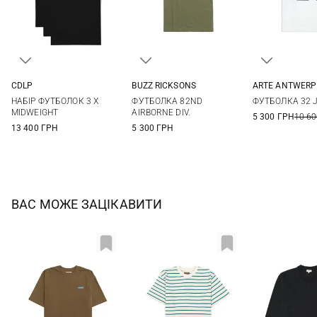
CDLP
BUZZ RICKSONS
ARTE ANTWERP
S
M
L
XL
M
L
XL
XXL
XS
S
НАБІР ФУТБОЛОК 3 X
ФУТБОЛКА 82ND
ФУТБОЛКА 32 
XXL
3XL
MIDWEIGHT
AIRBORNE DIV.
5 300 ГРН
10 60
13 400 ГРН
5 300 ГРН
ВАС МОЖЕ ЗАЦІКАВИТИ