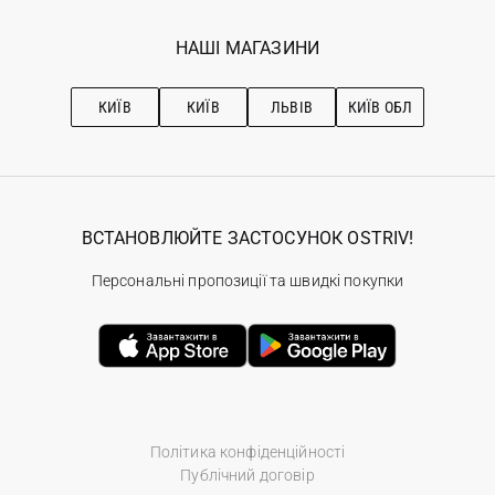
Мої замовлення
Програма лояльності
Вакансії
Обране
Наші магазини
НАШІ МАГАЗИНИ
Ostriv Club+
Про OSTRIV
Підписка на новини
Рекомендації з догляду
КИЇВ
КИЇВ
ЛЬВІВ
КИЇВ ОБЛ
ВСТАНОВЛЮЙТЕ ЗАСТОСУНОК OSTRIV!
Персональні пропозиції та швидкі покупки
Політика конфіденційності
Публічний договір