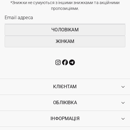
*Знижки не сумуються з іншими знижками та акційними
пропозиціями.
ЧОЛОВІКАМ
ЖІНКАМ
КЛІЄНТАМ
ОБЛІКІВКА
Контакти
Доставка
Оплата
ІНФОРМАЦІЯ
Увійти
Повернення
Реєстрація
Гарантія