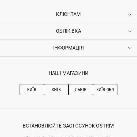
КЛІЄНТАМ
ОБЛІКІВКА
Контакти
Доставка
Оплата
ІНФОРМАЦІЯ
Увійти
Повернення
Реєстрація
Гарантія
Мої замовлення
Програма лояльності
Вакансії
Обране
Наші магазини
НАШІ МАГАЗИНИ
Ostriv Club+
Про OSTRIV
Підписка на новини
Рекомендації з догляду
КИЇВ
КИЇВ
ЛЬВІВ
КИЇВ ОБЛ
ВСТАНОВЛЮЙТЕ ЗАСТОСУНОК OSTRIV!