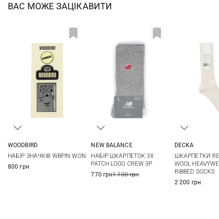
ВАС МОЖЕ ЗАЦІКАВИТИ
WOODBIRD
NEW BALANCE
DECKA
One size
S
M
L
XL
1
2
НАБІР ЗНАЧКІВ WBPIN WON
НАБІР ШКАРПЕТОК 3Х
ШКАРПЕТКИ R
PATCH LOGO CREW 3P
WOOL HEAVYWE
800 грн
RIBBED SOCKS
770 грн
1 100 грн
2 200 грн