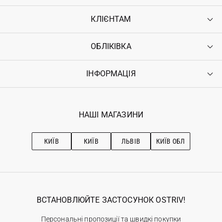
КЛІЄНТАМ
ОБЛІКІВКА
Контакти
Доставка
Оплата
ІНФОРМАЦІЯ
Увійти
Повернення
Реєстрація
Гарантія
Мої замовлення
Програма лояльності
Вакансії
Обране
Наші магазини
НАШІ МАГАЗИНИ
Ostriv Club+
Про OSTRIV
Підписка на новини
Рекомендації з догляду
КИЇВ
КИЇВ
ЛЬВІВ
КИЇВ ОБЛ
ВСТАНОВЛЮЙТЕ ЗАСТОСУНОК OSTRIV!
Персональні пропозиції та швидкі покупки