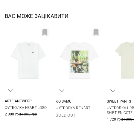
ВАС МОЖЕ ЗАЦІКАВИТИ
ARTE ANTWERP
KO SAMUI
SWEET PANTS
XS
S
M
L
XS
S
M
L
XS
S
ФУТБОЛКА HEART LOGO
ФУТБОЛКА RENART
ФУТБОЛКА URB
XL
XXL
SHIRT EN COTE
2 000 грн
4 000 грн
SOLD OUT
1 720 грн
4 300 