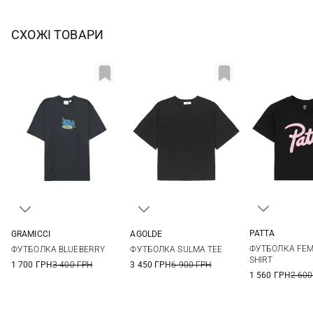
СХОЖІ ТОВАРИ
PATTA
GRAMICCI
AGOLDE
XS
S
S
M
L
XL
XS
S
M
L
ФУТБОЛКА FEM
ФУТБОЛКА BLUEBERRY
ФУТБОЛКА SULMA TEE
SHIRT
1 700 ГРН
3 400 ГРН
3 450 ГРН
6 900 ГРН
1 560 ГРН
2 600