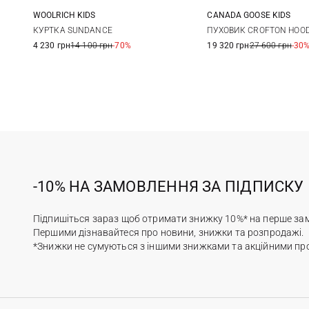
WOOLRICH KIDS
CANADA GOOSE KIDS
8
S
M
КУРТКА SUNDANCE
ПУХОВИК CROFTON HOO
4 230 грн
14 100 грн
-70%
19 320 грн
27 600 грн
-30
-10% НА ЗАМОВЛЕННЯ ЗА ПІДПИСКУ
Підпишіться зараз щоб отримати знижку 10%* на перше за
Першими дізнавайтеся про новини, знижки та розпродажі.
*Знижки не сумуються з іншими знижками та акційними пр