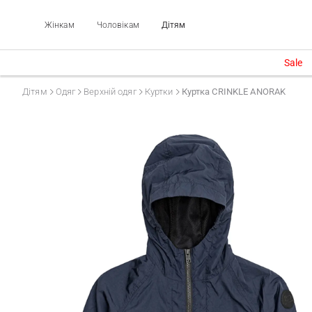
Жінкам
Чоловікам
Дітям
Sale
Дітям
Одяг
Верхній одяг
Куртки
Куртка CRINKLE ANORAK