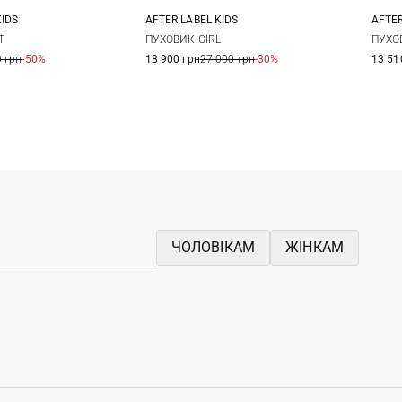
KIDS
AFTER LABEL KIDS
AFTER
2
14
10
12
14
16
6
T
ПУХОВИК GIRL
ПУХО
 грн
-50%
18 900 грн
27 000 грн
-30%
13 51
ЧОЛОВІКАМ
ЖІНКАМ