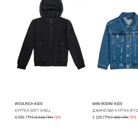
WOOLRICH KIDS
MINI RODINI KIDS
8
104/110
116/122
128
КУРТКА SOFT SHELL
ДЖИНСОВА КУРТКА RITZ
4 050 ГРН
13 500 ГРН
-70%
2 220 ГРН
7 400 ГРН
-70%