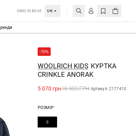
UK
0800 35 86 65
ренди
МОЯ ОБЛІКІВКА
УВІЙТИ
-70%
Ще не зареєстровані?
СТВОРИТИ ОБЛІКІВКУ
WOOLRICH KIDS
КУРТКА
CRINKLE ANORAK
5 070 грн
16 900 ГРН
Артикул: 2177410
РОЗМІР
8