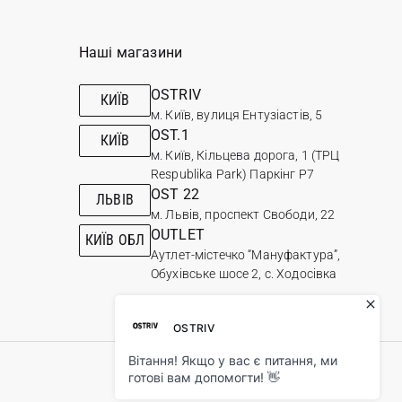
Наші магазини
OSTRIV
КИЇВ
м. Київ, вулиця Ентузіастів, 5
OST.1
КИЇВ
м. Київ, Кільцева дорога, 1 (ТРЦ
Respublika Park) Паркінг Р7
OST 22
ЛЬВІВ
м. Львів, проспект Свободи, 22
OUTLET
КИЇВ ОБЛ
Аутлет-містечко “Мануфактура”,
Обухівське шосе 2, с. Ходосівка