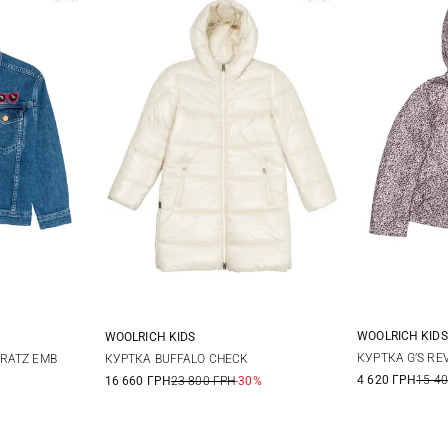
WOOLRICH KIDS
WOOLRICH KIDS
6
/134
140/146
8
10
12
14
КУРТКА G’S RE
RATZ EMB
КУРТКА BUFFALO CHECK
4 620 ГРН
15 4
16 660 ГРН
23 800 ГРН
-30%