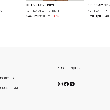
HELLO SIMONE KIDS
C.P. COMPANY 
L
4
6
8
10
10
1
DY
КУРТКА ALIX REVERSIBLE
КУРТКА JACKE
%
6 440 грн
9 200 грн
-30%
8 200 грн
16 400
12
мовлення.
опозиціями.