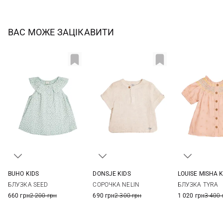
ВАС МОЖЕ ЗАЦІКАВИТИ
BUHO KIDS
DONSJE KIDS
LOUISE MISHA K
4
6
8
10
1/2Y
2/3Y
4/5Y
6/7Y
2
4
БЛУЗКА SEED
СОРОЧКА NELIN
БЛУЗКА TYRA
12
7/8Y
10
660 грн
2 200 грн
690 грн
2 300 грн
1 020 грн
3 400 