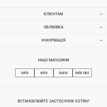
КЛІЄНТАМ
ОБЛІКІВКА
Контакти
Доставка
Оплата
ІНФОРМАЦІЯ
Увійти
Повернення
Реєстрація
Гарантія
Мої замовлення
Програма лояльності
Вакансії
Обране
Наші магазини
НАШІ МАГАЗИНИ
Ostriv Club+
Про OSTRIV
Підписка на новини
Рекомендації з догляду
КИЇВ
КИЇВ
ЛЬВІВ
КИЇВ ОБЛ
ВСТАНОВЛЮЙТЕ ЗАСТОСУНОК OSTRIV!