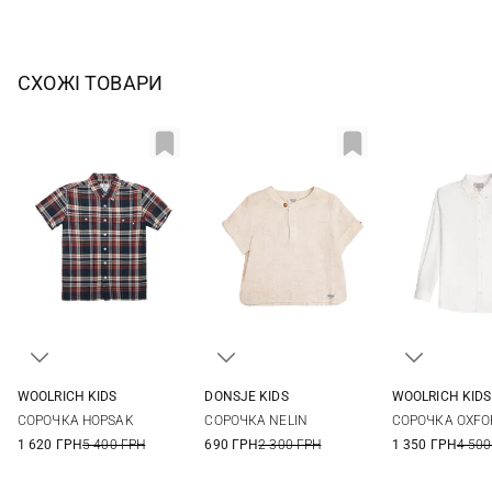
СХОЖІ ТОВАРИ
WOOLRICH KIDS
DONSJE KIDS
WOOLRICH KIDS
8
1/2Y
2/3Y
4/5Y
6/7Y
6
8
СОРОЧКА HOPSAK
СОРОЧКА NELIN
СОРОЧКА OXFO
7/8Y
1 620 ГРН
5 400 ГРН
690 ГРН
2 300 ГРН
1 350 ГРН
4 500