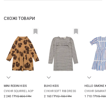
СХОЖІ ТОВАРИ
MINI RODINI KIDS
BUHO KIDS
HELLO SIMONE 
92/98
104/110
116/122
128/134
3
4
6
8
4
6
СУКНЯ SQUIRREL AOP
СУКНЯ SOFT RIB DRESS
СУКНЯ SAMAN
140/146
10
12
2 240 ГРН
2 800 ГРН
2 160 ГРН
2 700 ГРН
1 710 ГРН
5 700