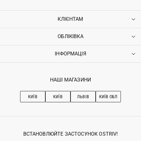
КЛІЄНТАМ
ОБЛІКІВКА
Контакти
Доставка
Оплата
ІНФОРМАЦІЯ
Увійти
Повернення
Реєстрація
Гарантія
Мої замовлення
Програма лояльності
Вакансії
Обране
Наші магазини
НАШІ МАГАЗИНИ
Ostriv Club+
Про OSTRIV
Підписка на новини
Рекомендації з догляду
КИЇВ
КИЇВ
ЛЬВІВ
КИЇВ ОБЛ
ВСТАНОВЛЮЙТЕ ЗАСТОСУНОК OSTRIV!