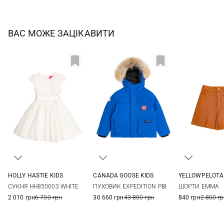
ВАС МОЖЕ ЗАЦІКАВИТИ
HOLLY HASTIE KIDS
CANADA GOOSE KIDS
YELLOWPELOTA
4
5
6
7
XS
S
M
L
4
6
СУКНЯ HH850003 WHITE
ПУХОВИК EXPEDITION PBI
ШОРТИ EMMA
8
XL
12
2 010 грн
6 700 грн
30 660 грн
43 800 грн
840 грн
2 800 г