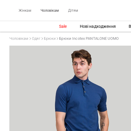
Жінкам
Чоловікам
Дітям
Sale
Нові надходження
В
Чоловікам
Одяг
Брюки
Брюки Incotex PANTALONE UOMO