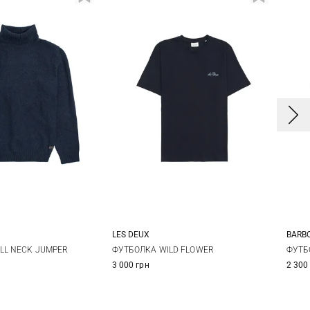
LES DEUX
BARB
M
L
XL
M
L
XL
S
OLL NECK JUMPER
ФУТБОЛКА WILD FLOWER
ФУТБ
3 000 грн
2 300
XX