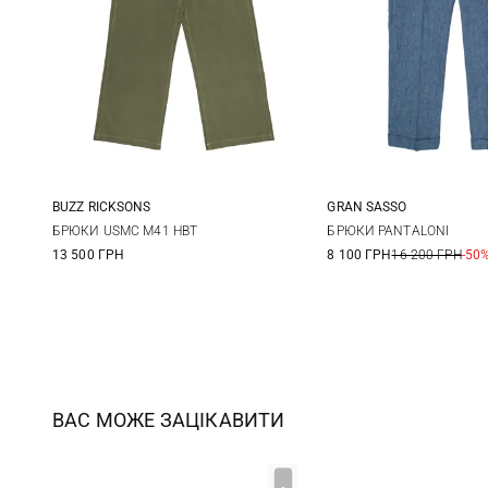
BUZZ RICKSONS
GRAN SASSO
32
34
36
38
48
50
БРЮКИ USMC M41 HBT
БРЮКИ PANTALONI
13 500 ГРН
8 100 ГРН
16 200 ГРН
-50
56
58
ВАС МОЖЕ ЗАЦІКАВИТИ