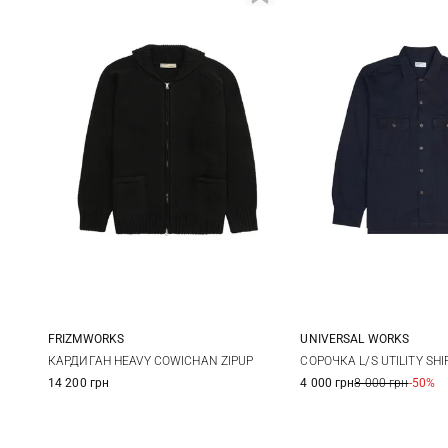
FRIZMWORKS
UNIVERSAL WORKS
M
L
XL
M
L
КАРДИГАН HEAVY COWICHAN ZIPUP
СОРОЧКА L/S UTILITY SHI
14 200 грн
4 000 грн
8 000 грн
-50%