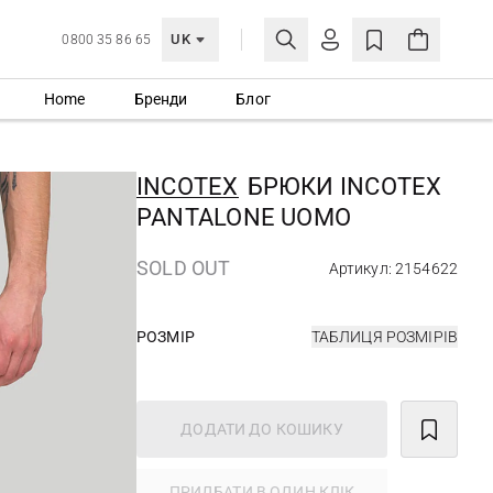
UK
0800 35 86 65
Home
Бренди
Блог
МОЯ ОБЛІКІВКА
УВІЙТИ
INCOTEX
БРЮКИ INCOTEX
Ще не зареєстровані?
PANTALONE UOMO
СТВОРИТИ ОБЛІКІВКУ
SOLD OUT
Артикул: 2154622
РОЗМІР
ТАБЛИЦЯ РОЗМІРІВ
ДОДАТИ ДО КОШИКУ
ПРИДБАТИ В ОДИН КЛІК