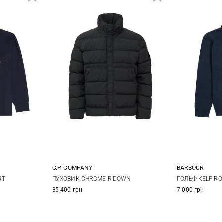
C.P. COMPANY
BARBOUR
XL
XXL
S
M
L
XL
S
RT
ПУХОВИК CHROME-R DOWN
ГОЛЬФ KELP R
35 400 грн
7 000 грн
XXL
XXL