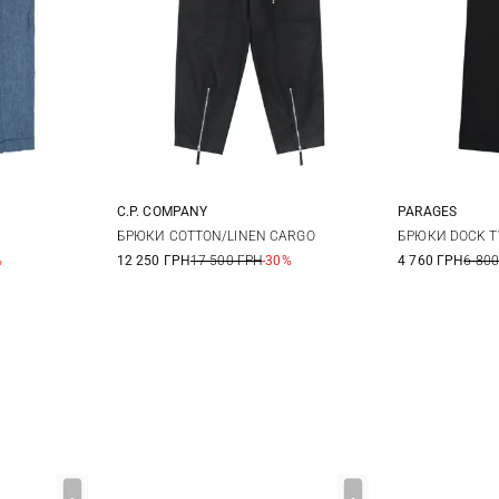
C.P. COMPANY
PARAGES
52
54
46
48
50
52
30
3
БРЮКИ COTTON/LINEN CARGO
БРЮКИ DOCK T
%
12 250 ГРН
17 500 ГРН
-30%
4 760 ГРН
6 800