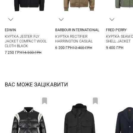
EDWIN
BARBOUR INTERNATIONAL
FRED PERRY
S
M
L
XL
M
L
XL
XXL
S
M
КУРТКА JESTER FLY
КУРТКА RECTIFIER
КУРТКА SEAM D
XXL
JACKET COMPACT WOOL
HARRINGTON CASUAL
SHELL JACKET
CLOTH BLACK
6 200 ГРН
12 400 ГРН
9 400 ГРН
7 250 ГРН
14 500 ГРН
ВАС МОЖЕ ЗАЦІКАВИТИ