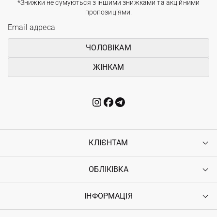
*Знижки не сумуються з іншими знижками та акційними
пропозиціями.
ЧОЛОВІКАМ
ЖІНКАМ
КЛІЄНТАМ
ОБЛІКІВКА
Контакти
Доставка
Оплата
ІНФОРМАЦІЯ
Увійти
Повернення
Реєстрація
Гарантія
Мої замовлення