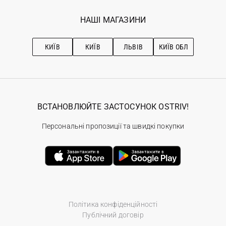
Програма лояльності
Вакансії
Обране
Наші магазини
НАШІ МАГАЗИНИ
Ostriv Club+
Про OSTRIV
Підписка на новини
Рекомендації з догляду
КИЇВ
КИЇВ
ЛЬВІВ
КИЇВ ОБЛ
ВСТАНОВЛЮЙТЕ ЗАСТОСУНОК OSTRIV!
Персональні пропозиції та швидкі покупки
Політика конфіденційності
Публічний договір