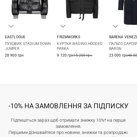
FRIZMWORKS
EASTLOGUE
BARENA VENEZ
M
L
XL
M
L
XL
48
50
КУРТКА WADING HOODED
ПУХОВИК STADIUM DOWN
ПАЛЬТО CAPOS
56
PARKA
JUMPER
BARON
9 120 грн
15 200 грн
28 900 грн
23 000 грн
46 0
-10% НА ЗАМОВЛЕННЯ ЗА ПІДПИСКУ
Підпишіться зараз щоб отримати знижку 10%* на перше
замовлення.
Першими дізнавайтеся про новини, знижки та розпродажі.