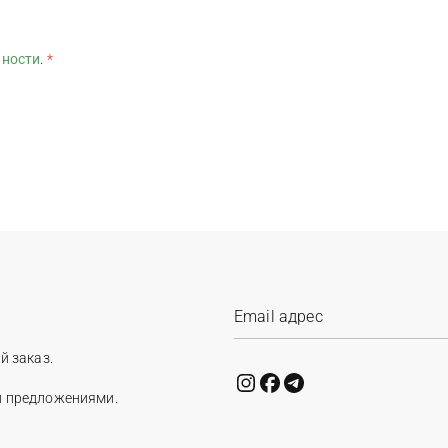
ьности
.
*
й заказ.
и предложениями.