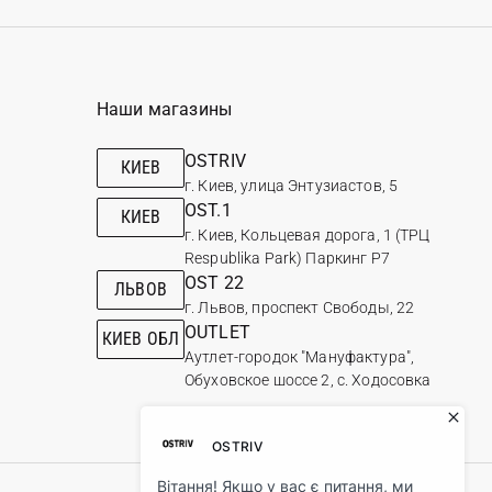
Наши магазины
OSTRIV
КИЕВ
г. Киев, улица Энтузиастов, 5
OST.1
КИЕВ
г. Киев, Кольцевая дорога, 1 (ТРЦ
Respublika Park) Паркинг Р7
OST 22
ЛЬВОВ
г. Львов, проспект Свободы, 22
OUTLET
КИЕВ ОБЛ
Аутлет-городок "Мануфактура",
Обуховское шоссе 2, с. Ходосовка