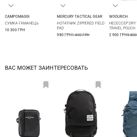
CAMPOMAGGI
MERCURY TACTICAL GEAR
WOOLRICH
One Size
One Size
One Si
СУМКА-ГАМАНЕЦЬ
НОТАТНИК ZIPPERED FIELD
НЕСЕССЕР DRY
PAD
TRAVEL POUCH
10 300 ГРН
980 ГРН
1 400 ГРН
2 900 ГРН
5 800
ВАС МОЖЕТ ЗАИНТЕРЕСОВАТЬ