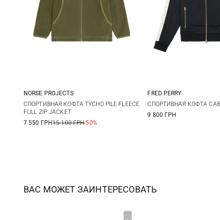
NORSE PROJECTS
FRED PERRY
M
L
XL
XXL
M
L
СПОРТИВНАЯ КОФТА TYCHO PILE FLEECE
СПОРТИВНАЯ КОФТА CAB
FULL ZIP JACKET
9 800 ГРН
7 550 ГРН
15 100 ГРН
-50%
ВАС МОЖЕТ ЗАИНТЕРЕСОВАТЬ