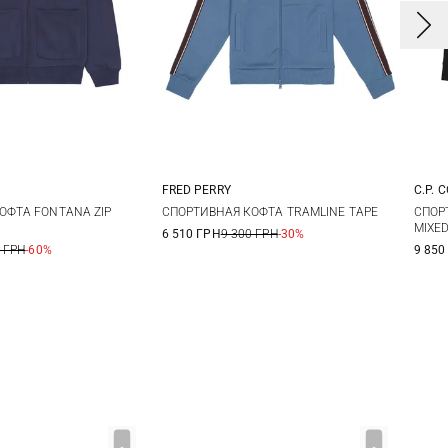
FRED PERRY
C.P.
L
XL
XXL
M
L
XL
ОФТА FONTANA ZIP
СПОРТИВНАЯ КОФТА TRAMLINE TAPE
СПОР
MIXE
6 510 ГРН
9 300 ГРН
-30%
 ГРН
-60%
9 850