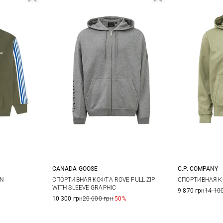
CANADA GOOSE
C.P. COMPANY
XL
XXL
S
M
L
XL
M
IN
СПОРТИВНАЯ КОФТА ROVE FULL ZIP
СПОРТИВНАЯ КО
WITH SLEEVE GRAPHIC
9 870 грн
14 100
XXL
10 300 грн
20 600 грн
-50%