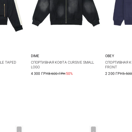
DIME
OBEY
XL
M
L
XL
M
LE TAPED
СПОРТИВНАЯ КОФТА CURSIVE SMALL
СПОРТИВНАЯ К
LOGO
FRONT
4 300 ГРН
8 600 ГРН
-50%
2 200 ГРН
5 500