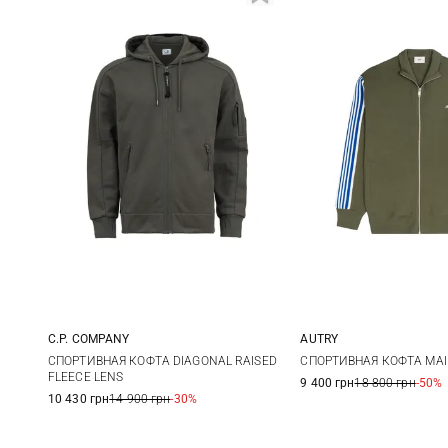
AUTRY
C.P. COMPANY
M
L
S
M
L
XL
СПОРТИВНАЯ КОФТА MA
СПОРТИВНАЯ КОФТА DIAGONAL RAISED
FLEECE LENS
9 400 грн
18 800 грн
-50%
XXL
10 430 грн
14 900 грн
-30%