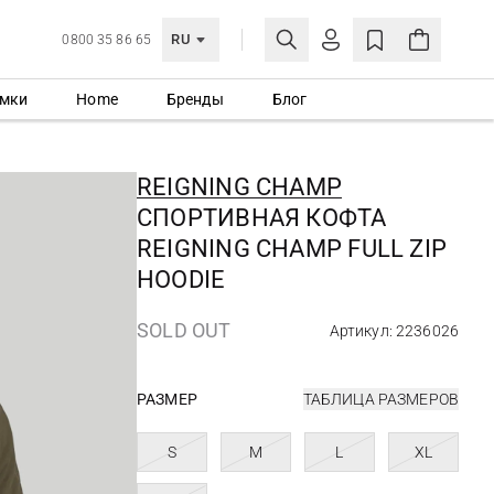
RU
0800 35 86 65
мки
Home
Бренды
Блог
ЛИЧНЫЙ КАБИНЕТ
ВОЙТИ
REIGNING CHAMP
Еще не зарегистрированы?
СПОРТИВНАЯ КОФТА
СОЗДАТЬ УЧЕТНУЮ ЗАПИСЬ
REIGNING CHAMP FULL ZIP
HOODIE
SOLD OUT
Артикул: 2236026
РАЗМЕР
ТАБЛИЦА РАЗМЕРОВ
S
M
L
XL