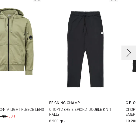
REIGNING CHAMP
C.P. 
L
XL
M
L
XL
XXL
ФТА LIGHT FLEECE LENS
СПОРТИВНЫЕ БРЮКИ DOUBLE KNIT
СПОР
RALLY
EMER
 грн
-30%
8 200 грн
19 20