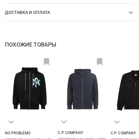
ДОСТАВКА И ОПЛАТА
ПОХОЖИЕ ТОВАРЫ
C.P. COMPANY
NO PROBLEMO
C.P. COMPANY
S
M
L
XL
M
L
XL
S
M