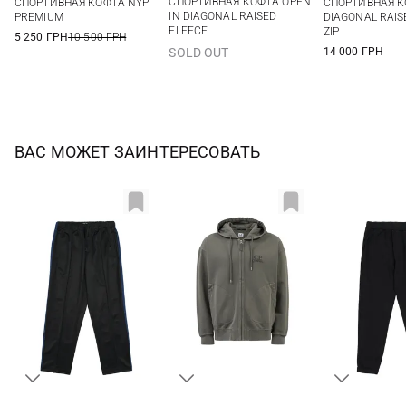
СПОРТИВНАЯ КОФТА OPEN
СПОРТИВНАЯ КОФТА NYP
СПОРТИВНАЯ 
XXL
XXL
3XL
IN DIAGONAL RAISED
PREMIUM
DIAGONAL RAIS
FLEECE
ZIP
5 250 ГРН
10 500 ГРН
14 000 ГРН
SOLD OUT
ВАС МОЖЕТ ЗАИНТЕРЕСОВАТЬ