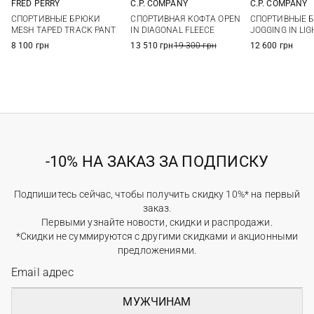
FRED PERRY
C.P. COMPANY
C.P. COMPANY
M
L
XL
M
L
XL
XXL
M
L
СПОРТИВНЫЕ БРЮКИ
СПОРТИВНАЯ КОФТА OPEN
СПОРТИВНЫЕ 
MESH TAPED TRACK PANT
IN DIAGONAL FLEECE
JOGGING IN LIG
8 100 грн
13 510 грн
19 300 грн
12 600 грн
-10% НА ЗАКАЗ ЗА ПОДПИСКУ
Подпишитесь сейчас, чтобы получить скидку 10%* на первый
заказ.
Первыми узнайте новости, скидки и распродажи.
*Скидки не суммируются с другими скидками и акционными
предложениями.
МУЖЧИНАМ