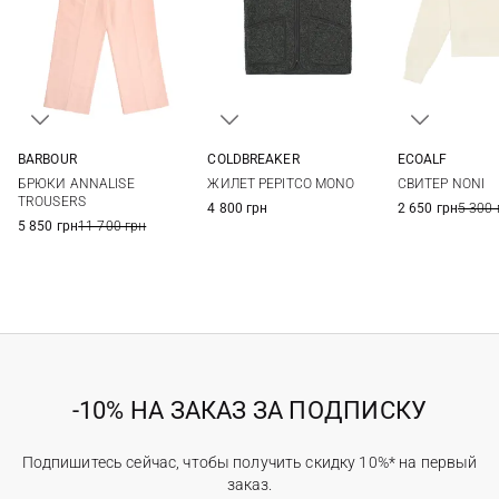
BARBOUR
COLDBREAKER
ECOALF
8
10
12
14
XS
S
M
L
XS
S
БРЮКИ ANNALISE
ЖИЛЕТ PEPITCO MONO
СВИТЕР NONI
16
18
XL
XXL
TROUSERS
4 800 грн
2 650 грн
5 300 
5 850 грн
11 700 грн
-10% НА ЗАКАЗ ЗА ПОДПИСКУ
Подпишитесь сейчас, чтобы получить скидку 10%* на первый
заказ.