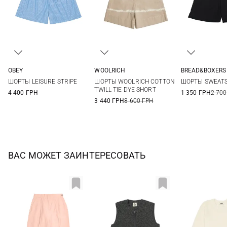
OBEY
WOOLRICH
BREAD&BOXERS
XS
S
M
L
25
26
27
28
S
ШОРТЫ LEISURE STRIPE
ШОРТЫ WOOLRICH COTTON
ШОРТЫ SWEAT
29
TWILL TIE DYE SHORT
4 400 ГРН
1 350 ГРН
2 700
3 440 ГРН
8 600 ГРН
ВАС МОЖЕТ ЗАИНТЕРЕСОВАТЬ