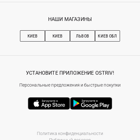
Гарантия
Мои заказы
Программа лояльности
Вакансии
Избранное
Наши магазини
НАШИ МАГАЗИНЫ
Ostriv Club+
Про OSTRIV
Подписка на новости
Рекомендации по уходу
КИЕВ
КИЕВ
ЛЬВОВ
КИЕВ ОБЛ
УСТАНОВИТЕ ПРИЛОЖЕНИЕ OSTRIV!
Персональные предложения и быстрые покупки
Политика конфиденциальности