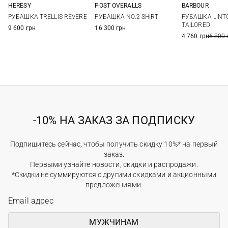
HERESY
POST OVERALLS
BARBOUR
M
L
XL
M
L
XL
S
M
РУБАШКА TRELLIS REVERE
РУБАШКА NO.2 SHIRT
РУБАШКА LINT
XXL
3XL
TAILORED
9 600 грн
16 300 грн
4 760 грн
6 800 
-10% НА ЗАКАЗ ЗА ПОДПИСКУ
Подпишитесь сейчас, чтобы получить скидку 10%* на первый
заказ.
Первыми узнайте новости, скидки и распродажи.
*Скидки не суммируются с другими скидками и акционными
предложениями.
МУЖЧИНАМ