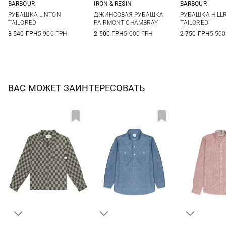
BARBOUR
IRON & RESIN
BARBOUR
M
L
XL
XXL
S
M
L
XL
S
M
РУБАШКА LINTON
ДЖИНСОВАЯ РУБАШКА
РУБАШКА HILL
3XL
XXL
XXL
3XL
TAILORED
FAIRMONT CHAMBRAY
TAILORED
3 540 ГРН
5 900 ГРН
2 500 ГРН
5 000 ГРН
2 750 ГРН
5 500
ВАС МОЖЕТ ЗАИНТЕРЕСОВАТЬ