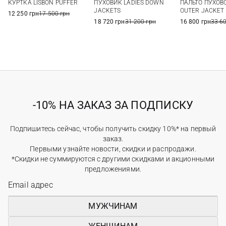
КУРТКА LISBON PUFFER
ПУХОВИК LADIES DOWN
ПАЛЬТО ПУХОВ
46
48
JACKETS
OUTER JACKET
12 250 грн
17 500 грн
18 720 грн
31 200 грн
16 800 грн
33 6
-10% НА ЗАКАЗ ЗА ПОДПИСКУ
Подпишитесь сейчас, чтобы получить скидку 10%* на первый
заказ.
Первыми узнайте новости, скидки и распродажи.
*Скидки не суммируются с другими скидками и акционными
предложениями.
МУЖЧИНАМ