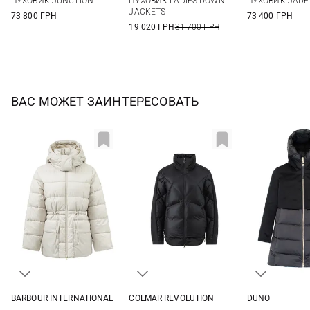
ПУХОВИК JUNCTION
ПУХОВИК LADIES DOWN
ПУХОВИК JADE
JACKETS
73 800 ГРН
73 400 ГРН
19 020 ГРН
31 700 ГРН
ВАС МОЖЕТ ЗАИНТЕРЕСОВАТЬ
BARBOUR INTERNATIONAL
COLMAR REVOLUTION
DUNO
8
10
12
14
S
M
L
38
40