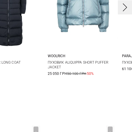
E
WOOLRICH
PARA
M
L
XL
XS
S
M
L
X
R LONG COAT
ПУХОВИК ALIQUIPPA SHORT PUFFER
ПУХО
JACKET
61 10
25 050 ГРН
50 100 ГРН
-50%