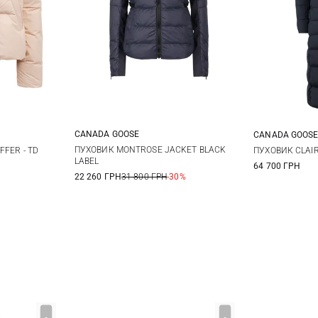
CANADA GOOSE
CANADA GOOS
M
L
L
S
ПУХОВИК MONTROSE JACKET BLACK
FFER - TD
ПУХОВИК CLAI
LABEL
64 700 ГРН
22 260 ГРН
31 800 ГРН
-30%