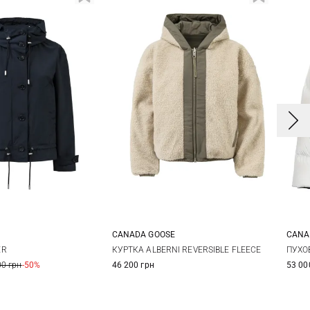
CANADA GOOSE
CANA
S
S
M
XS
S
M
X
ER
КУРТКА ALBERNI REVERSIBLE FLEECE
ПУХО
00 грн
-50%
46 200 грн
53 00