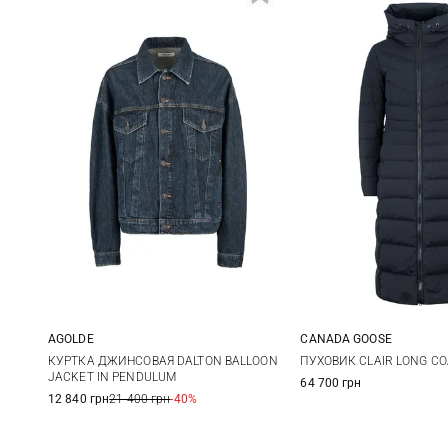
AGOLDE
CANADA GOOSE
XS
S
M
S
M
КУРТКА ДЖИНСОВАЯ DALTON BALLOON
ПУХОВИК CLAIR LONG CO
JACKET IN PENDULUM
64 700 грн
12 840 грн
21 400 грн
-40%