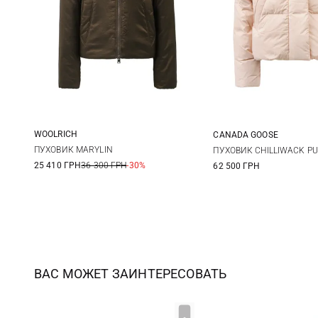
WOOLRICH
CANADA GOOSE
XS
S
M
L
S
M
ПУХОВИК MARYLIN
ПУХОВИК CHILLIWACK PU
25 410 ГРН
36 300 ГРН
-30%
62 500 ГРН
ВАС МОЖЕТ ЗАИНТЕРЕСОВАТЬ