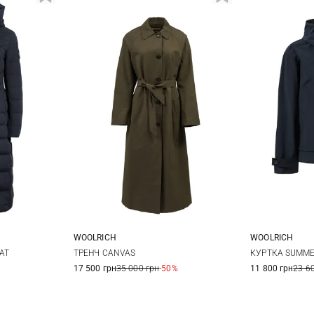
WOOLRICH
WOOLRICH
L
XL
S
XXS
X
AT
ТРЕНЧ CANVAS
КУРТКА SUMM
17 500 грн
35 000 грн
-50%
11 800 грн
23 6