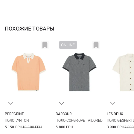
ПОХОЖИЕ ТОВАРЫ
PEREGRINE
BARBOUR
LES DEUX
M
L
XL
XXL
S
M
L
XL
M
L
ПОЛО LYNTON
ПОЛО COPGROVE TAILORED
ПОЛО GESPERT
XXL
5 150 ГРН
10 300 ГРН
5 800 ГРН
3 900 ГРН
7 800