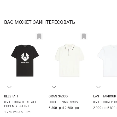
ВАС МОЖЕТ ЗАИНТЕРЕСОВАТЬ
BELSTAFF
GRAN SASSO
EAST HARBOUR
S
M
L
XL
50
52
54
56
M
L
ФУТБОЛКА BELSTAFF
ПОЛО TENNIS S/SLV
ФУТБОЛКА POR
XXL
3XL
58
PHOENIX T-SHIRT
6 300 грн
12 600 грн
2 900 грн
5 800 
1 750 грн
3 500 грн